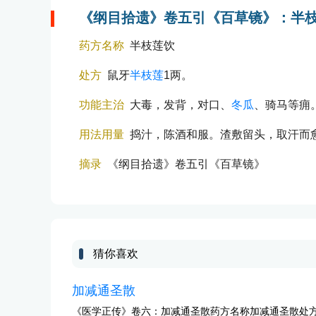
《纲目拾遗》卷五引《百草镜》：半
药方名称
半枝莲饮
处方
鼠牙
半枝莲
1两。
功能主治
大毒，发背，对口、
冬瓜
、骑马等痈
用法用量
捣汁，陈酒和服。渣敷留头，取汗而
摘录
《纲目拾遗》卷五引《百草镜》
猜你喜欢
加减通圣散
《医学正传》卷六：加减通圣散药方名称加减通圣散处方防