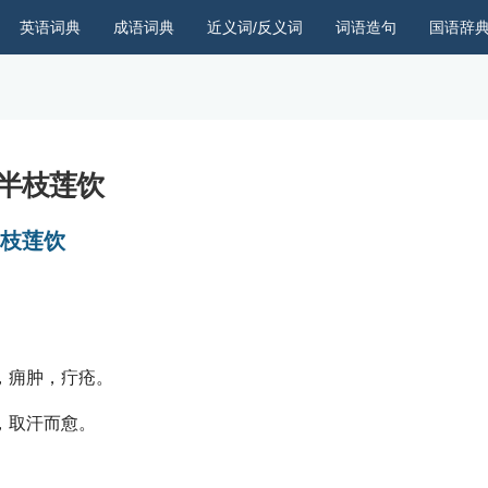
英语词典
成语词典
近义词/反义词
词语造句
国语辞
半枝莲饮
枝莲饮
，痈肿，疔疮。
，取汗而愈。