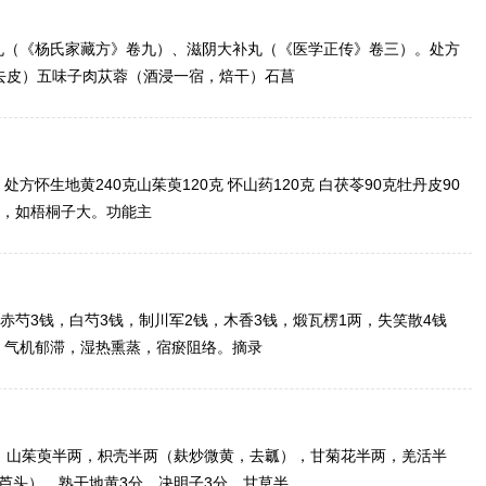
丸（《杨氏家藏方》卷九）、滋阴大补丸（《医学正传》卷三）。处方
去皮）五味子肉苁蓉（酒浸一宿，焙干）石菖
怀生地黄240克山茱萸120克 怀山药120克 白茯苓90克牡丹皮90
丸，如梧桐子大。功能主
赤芍3钱，白芍3钱，制川军2钱，木香3钱，煅瓦楞1两，失笑散4钱
，气机郁滞，湿热熏蒸，宿瘀阻络。摘录
，山茱萸半两，枳壳半两（麸炒微黄，去瓤），甘菊花半两，羌活半
芦头），熟干地黄3分，决明子3分，甘草半