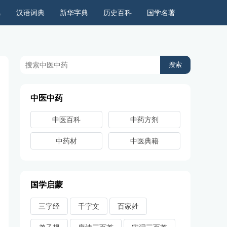
典
汉语词典
新华字典
历史百科
国学名著
历史上的今天
周公解梦
古今语录
儿童故事
中医中药
中医百科
中药方剂
中药材
中医典籍
国学启蒙
三字经
千字文
百家姓