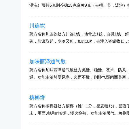
浸洗）薄荷6克荆芥穗15克麻黄9克（去根、节，汤泡）
川连饮
药方名称川连饮处方川连1钱，地骨皮1钱，白矾1钱，鲜
碗，煎滚取起，少冷又煎，如此3次，去滓入瓷罐收贮，
加味丽泽通气散
药方名称加味丽泽通气散处方羌活、独活、苍术、防风
通。功能主治肺受风寒，久而不散，则肺气壅闭而鼻塞
槟榔饼
药方名称槟榔饼处方槟榔（锉）1分，瞿麦穗1分，茴香
末，用面3钱和作6饼，慢火烧熟。功能主治暑气。每到