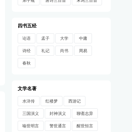
弟子规
唐诗三百首
宋词三百首
四书五经
论语
孟子
大学
中庸
诗经
礼记
尚书
周易
春秋
文学名著
水浒传
红楼梦
西游记
三国演义
封神演义
聊斋志异
喻世明言
警世通言
醒世恒言