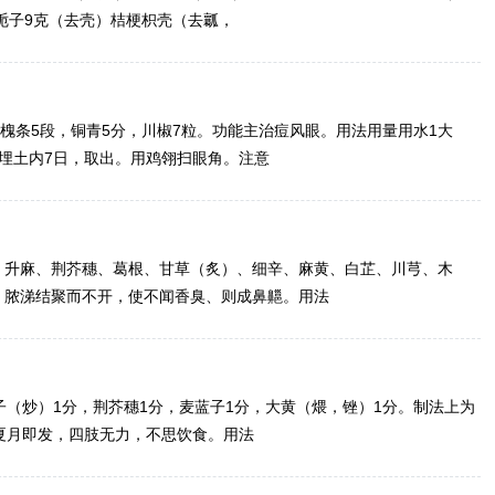
栀子9克（去壳）桔梗枳壳（去瓤，
槐条5段，铜青5分，川椒7粒。功能主治痘风眼。用法用量用水1大
埋土内7日，取出。用鸡翎扫眼角。注意
、升麻、荆芥穗、葛根、甘草（炙）、细辛、麻黄、白芷、川芎、木
，脓涕结聚而不开，使不闻香臭、则成鼻齆。用法
子（炒）1分，荆芥穗1分，麦蓝子1分，大黄（煨，锉）1分。制法上为
夏月即发，四肢无力，不思饮食。用法