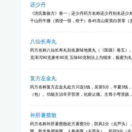
还少丹
《洪氏集验方》卷一：还少丹药方名称还少丹别名还少
干山药牛膝（酒浸一宿，焙干）各45克山茱萸白茯苓（
八仙长寿丸
药方名称八仙长寿丸别名麦味地黄丸（《医级》卷五）。处方
克泽泻90克麦冬90克 五味60克制法上为细末，炼蜜为
复方左金丸
药方名称复方左金丸处方川连1钱，吴萸5分，半夏3钱，
（包）。功能主治辛开苦泄，化瘀止痛。主胃小弯溃疡
补肝薯蓣散
药方名称补肝薯蓣散处方薯蓣3分，防风1分（去芦头）
两，羚羊角屑半两，人参半两（去芦头），前胡3分（去