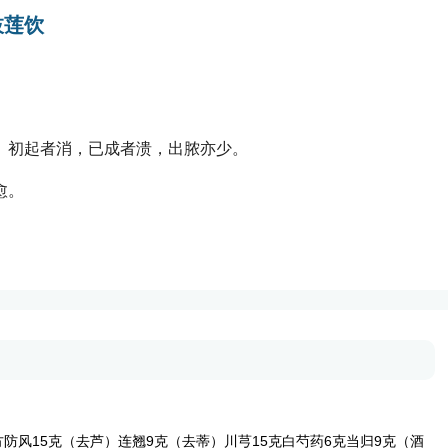
枝莲饮
。初起者消，已成者溃，出脓亦少。
愈。
风15克（去芦）连翘9克（去蒂）川芎15克白芍药6克当归9克（酒