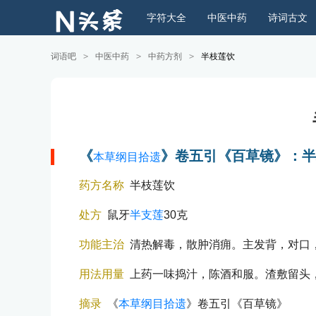
字符大全
中医中药
诗词古文
词语吧
>
中医中药
>
中药方剂
>
半枝莲饮
《
》卷五引《百草镜》：半
本草纲目拾遗
药方名称
半枝莲饮
处方
鼠牙
半支莲
30克
功能主治
清热解毒，散肿消痈。主发背，对口
用法用量
上药一味捣汁，陈酒和服。渣敷留头
摘录
《
本草纲目拾遗
》卷五引《百草镜》