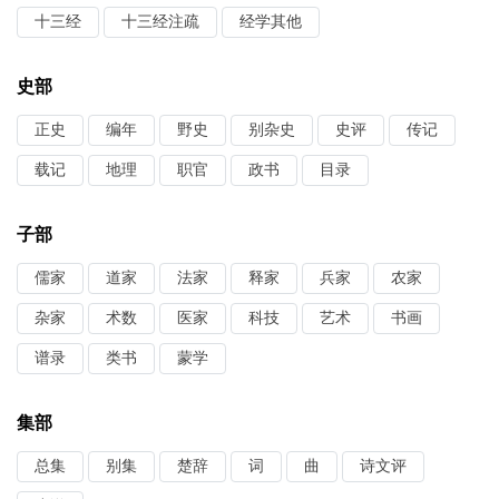
十三经
十三经注疏
经学其他
史部
正史
编年
野史
别杂史
史评
传记
载记
地理
职官
政书
目录
子部
儒家
道家
法家
释家
兵家
农家
杂家
术数
医家
科技
艺术
书画
谱录
类书
蒙学
集部
总集
别集
楚辞
词
曲
诗文评