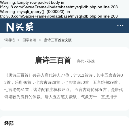
Warning: Empty row packet body in
I:\ciyu8.com\SaxueFrame\lib\database\mysqli\db.php on line 203
Warning: mysqli_query(): (00000/0): in
I:\ciyu8.com\SaxueFrame\lib\database\mysqli\db.php on line 203
词语吧
>
国学名著
>
唐诗三百首全文版
唐诗三百首
唐代 · 孙洙
《唐诗三百首》共选入唐代诗人77位，计311首诗，其中五言古诗3
3首，乐府46首，七言古诗28首，七言律诗50首，五言绝句29首，
七言绝句51首，诸诗配有注释和评点。 五言古诗简称五古，是唐代
诗坛较为流行的体裁。唐人五古笔力豪纵，气象万千，直接用于叙
事、抒情、议论、写景，使其功能得到了空前的发挥，其代表作家
李白、杜甫、王维、孟浩然、韦应物等。 七言古诗简称七古，起源
于战国时期，甚至更早。
经部