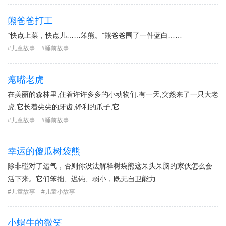
熊爸爸打工
“快点上菜，快点儿……笨熊。”熊爸爸围了一件蓝白……
儿童故事
睡前故事
瘪嘴老虎
在美丽的森林里,住着许许多多的小动物们.有一天,突然来了一只大老
虎,它长着尖尖的牙齿,锋利的爪子,它……
儿童故事
睡前故事
幸运的傻瓜树袋熊
除非碰对了运气，否则你没法解释树袋熊这呆头呆脑的家伙怎么会
活下来。它们笨拙、迟钝、弱小，既无自卫能力……
儿童故事
儿童小故事
小蜗牛的微笑