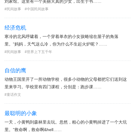
刘家馆。这里有一个美丽天真的少女，出生于书……
民间故事
中国民间故事
经济危机
寒冷的北风呼啸着，一个穿着单衣的小女孩蜷缩在屋子的角落
里。“妈妈，天气这么冷，你为什么不生起火炉呢？……
民间故事
世界上下五千年
自信的鹰
动物王国里开了一所动物学校，很多小动物的父母都把它们送到这
里来学习。学校里有四门课程，分别是：跑步课……
童话作文
最聪明的小象
一天，小黄鸭到森林里去玩。忽然，粗心的小黄鸭掉进了一个大坑
里。“救命啊，救命啊&hell……