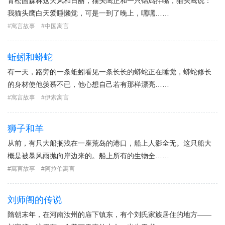
青松国森林这天风和日丽，猫头鹰正和一只锦鸡拌嘴，猫头鹰说：
我猫头鹰白天爱睡懒觉，可是一到了晚上，嘿嘿……
寓言故事
中国寓言
蚯蚓和蟒蛇
有一天，路旁的一条蚯蚓看见一条长长的蟒蛇正在睡觉，蟒蛇修长
的身材使他羡慕不已，他心想自己若有那样漂亮……
寓言故事
伊索寓言
狮子和羊
从前，有只大船搁浅在一座荒岛的港口，船上人影全无。这只船大
概是被暴风雨抛向岸边来的。船上所有的生物全……
寓言故事
阿拉伯寓言
刘师阁的传说
隋朝末年，在河南汝州的庙下镇东，有个刘氏家族居住的地方——