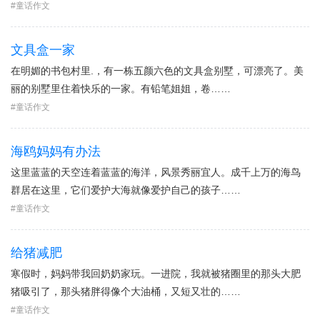
童话作文
文具盒一家
在明媚的书包村里.，有一栋五颜六色的文具盒别墅，可漂亮了。美
丽的别墅里住着快乐的一家。有铅笔姐姐，卷……
童话作文
海鸥妈妈有办法
这里蓝蓝的天空连着蓝蓝的海洋，风景秀丽宜人。成千上万的海鸟
群居在这里，它们爱护大海就像爱护自己的孩子……
童话作文
给猪减肥
寒假时，妈妈带我回奶奶家玩。一进院，我就被猪圈里的那头大肥
猪吸引了，那头猪胖得像个大油桶，又短又壮的……
童话作文