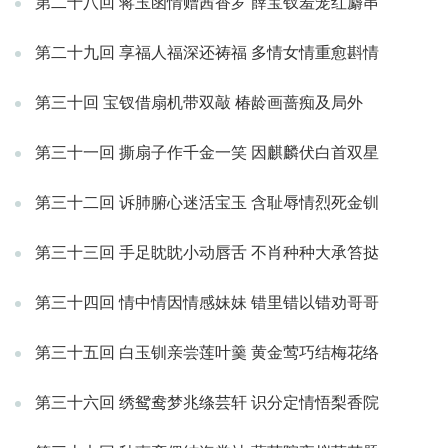
第二十八回 蒋玉函情赠茜香罗 薛宝钗羞笼红麝串
第二十九回 享福人福深还祷福 多情女情重愈斟情
第三十回 宝钗借扇机带双敲 椿龄画蔷痴及局外
第三十一回 撕扇子作千金一笑 因麒麟伏白首双星
第三十二回 诉肺腑心迷活宝玉 含耻辱情烈死金钏
第三十三回 手足眈眈小动唇舌 不肖种种大承笞挞
第三十四回 情中情因情感妹妹 错里错以错劝哥哥
第三十五回 白玉钏亲尝莲叶羹 黄金莺巧结梅花络
第三十六回 绣鸳鸯梦兆绦芸轩 识分定情悟梨香院