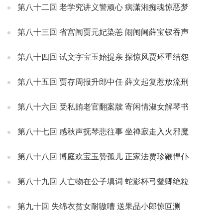
第八十二回 老学究讲义警顽心 病潇湘痴魂惊恶梦
第八十三回 省宫闱贾元妃染恙 闹闱阃薛宝钗吞声
第八十四回 试文字宝玉始提亲 探惊风贾环重结怨
第八十五回 贾存周报升郎中任 薛文起复惹放流刑
第八十六回 受私贿老官翻案牍 寄闲情淑女解琴书
第八十七回 感秋声抚琴悲往事 坐禅寂走入火邪魔
第八十八回 博庭欢宝玉赞孤儿 正家法贾珍鞭悍仆
第八十九回 人亡物在公子填词 蛇影杯弓颦卿绝粒
第九十回 失绵衣贫女耐嗷嘈 送果品小郎惊叵测