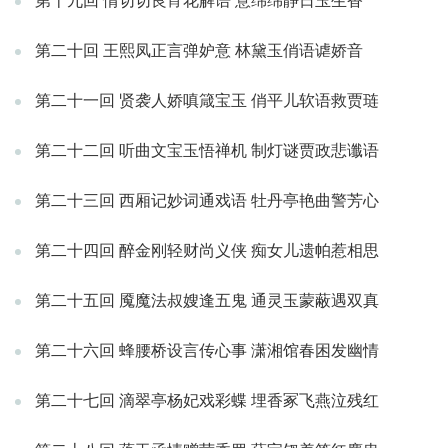
第十九回 情切切良宵花解语 意绵绵静日玉生香
第二十回 王熙凤正言弹妒意 林黛玉俏语谑娇音
第二十一回 贤袭人娇嗔箴宝玉 俏平儿软语救贾琏
第二十二回 听曲文宝玉悟禅机 制灯谜贾政悲谶语
第二十三回 西厢记妙词通戏语 牡丹亭艳曲警芳心
第二十四回 醉金刚轻财尚义侠 痴女儿遗帕惹相思
第二十五回 魇魔法叔嫂逢五鬼 通灵玉蒙蔽遇双真
第二十六回 蜂腰桥设言传心事 潇湘馆春困发幽情
第二十七回 滴翠亭杨妃戏彩蝶 埋香冢飞燕泣残红