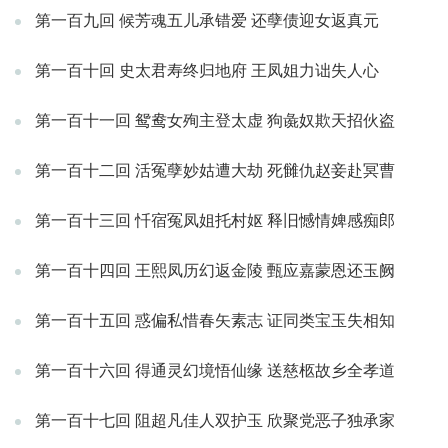
第一百九回 候芳魂五儿承错爱 还孽债迎女返真元
第一百十回 史太君寿终归地府 王凤姐力诎失人心
第一百十一回 鸳鸯女殉主登太虚 狗彘奴欺天招伙盗
第一百十二回 活冤孽妙姑遭大劫 死雠仇赵妾赴冥曹
第一百十三回 忏宿冤凤姐托村妪 释旧憾情婢感痴郎
第一百十四回 王熙凤历幻返金陵 甄应嘉蒙恩还玉阙
第一百十五回 惑偏私惜春矢素志 证同类宝玉失相知
第一百十六回 得通灵幻境悟仙缘 送慈柩故乡全孝道
第一百十七回 阻超凡佳人双护玉 欣聚党恶子独承家