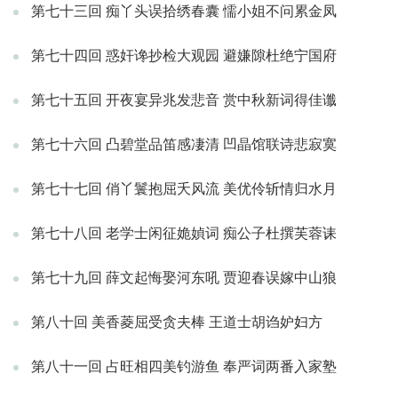
第七十三回 痴丫头误拾绣春囊 懦小姐不问累金凤
第七十四回 惑奸谗抄检大观园 避嫌隙杜绝宁国府
第七十五回 开夜宴异兆发悲音 赏中秋新词得佳谶
第七十六回 凸碧堂品笛感凄清 凹晶馆联诗悲寂寞
第七十七回 俏丫鬟抱屈夭风流 美优伶斩情归水月
第七十八回 老学士闲征姽媜词 痴公子杜撰芙蓉诔
第七十九回 薛文起悔娶河东吼 贾迎春误嫁中山狼
第八十回 美香菱屈受贪夫棒 王道士胡诌妒妇方
第八十一回 占旺相四美钓游鱼 奉严词两番入家塾