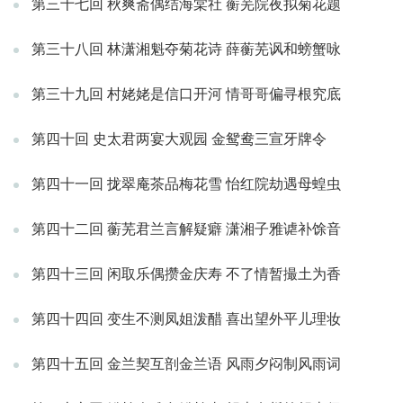
第三十七回 秋爽斋偶结海棠社 蘅芜院夜拟菊花题
第三十八回 林潇湘魁夺菊花诗 薛蘅芜讽和螃蟹咏
第三十九回 村姥姥是信口开河 情哥哥偏寻根究底
第四十回 史太君两宴大观园 金鸳鸯三宣牙牌令
第四十一回 拢翠庵茶品梅花雪 怡红院劫遇母蝗虫
第四十二回 蘅芜君兰言解疑癖 潇湘子雅谑补馀音
第四十三回 闲取乐偶攒金庆寿 不了情暂撮土为香
第四十四回 变生不测凤姐泼醋 喜出望外平儿理妆
第四十五回 金兰契互剖金兰语 风雨夕闷制风雨词