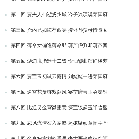
第二回 贾夫人仙逝扬州城 冷子兴演说荣国府
第三回 托内兄如海荐西宾 接外孙贾母惜孤女
第四回 薄命女偏逢薄命郎 葫芦僧判断葫芦案
第五回 游幻境指迷十二钗 饮仙醪曲演红楼梦
第六回 贾宝玉初试云雨情 刘姥姥一进荣国府
第七回 送宫花贾琏戏熙凤 宴宁府宝玉会秦钟
第八回 比通灵金莺微露意 探宝钗黛玉半含酸
第九回 恋风流情友入家塾 起嫌疑顽童闹学堂
第十回 金寡妇贪利权受辱 张太医论病细穷源