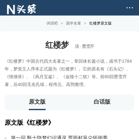
词语吧
>
国学名著
>
红楼梦原文版
红楼梦
清 · 曹雪芹
《红楼梦》中国古代四大名著之一，章回体长篇小说，成书于1784
年，梦觉主人序本正式题为《红楼梦》。它的原名有《石头记》、
《情僧录》、《风月宝鉴》、《金陵十二钗》等。前80回曹雪芹
著，后40回无名氏续，程伟元、高鹗整理。
原文版
白话版
原文版《红楼梦》
第一回 甄士隐梦幻识通灵 贾雨村风尘怀闺秀