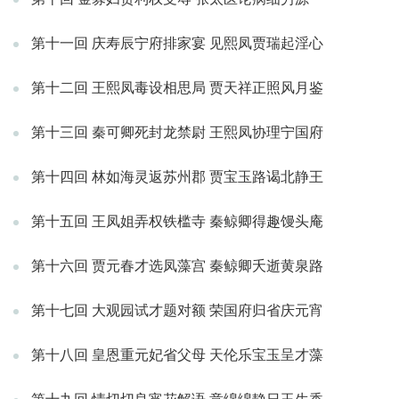
第十一回 庆寿辰宁府排家宴 见熙凤贾瑞起淫心
第十二回 王熙凤毒设相思局 贾天祥正照风月鉴
第十三回 秦可卿死封龙禁尉 王熙凤协理宁国府
第十四回 林如海灵返苏州郡 贾宝玉路谒北静王
第十五回 王凤姐弄权铁槛寺 秦鲸卿得趣馒头庵
第十六回 贾元春才选凤藻宫 秦鲸卿夭逝黄泉路
第十七回 大观园试才题对额 荣国府归省庆元宵
第十八回 皇恩重元妃省父母 天伦乐宝玉呈才藻