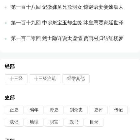
第一百十八回 记微嫌舅兄欺弱女 惊谜语妻妾谏痴人
第一百十九回 中乡魁宝玉却尘缘 沐皇恩贾家延世泽
第一百二零回 甄士隐详说太虚情 贾雨村归结红楼梦
经部
十三经
十三经注疏
经学其他
史部
正史
编年
野史
别杂史
史评
传记
载记
地理
职官
政书
目录