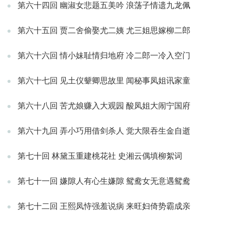
第六十四回 幽淑女悲题五美吟 浪荡子情遗九龙佩
第六十五回 贾二舍偷娶尤二姨 尤三姐思嫁柳二郎
第六十六回 情小妹耻情归地府 冷二郎一冷入空门
第六十七回 见土仪颦卿思故里 闻秘事凤姐讯家童
第六十八回 苦尤娘赚入大观园 酸凤姐大闹宁国府
第六十九回 弄小巧用借剑杀人 觉大限吞生金自逝
第七十回 林黛玉重建桃花社 史湘云偶填柳絮词
第七十一回 嫌隙人有心生嫌隙 鸳鸯女无意遇鸳鸯
第七十二回 王熙凤恃强羞说病 来旺妇倚势霸成亲