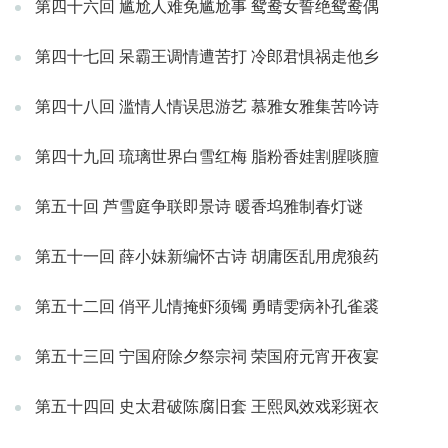
第四十六回 尴尬人难免尴尬事 鸳鸯女誓绝鸳鸯偶
第四十七回 呆霸王调情遭苦打 冷郎君惧祸走他乡
第四十八回 滥情人情误思游艺 慕雅女雅集苦吟诗
第四十九回 琉璃世界白雪红梅 脂粉香娃割腥啖膻
第五十回 芦雪庭争联即景诗 暖香坞雅制春灯谜
第五十一回 薛小妹新编怀古诗 胡庸医乱用虎狼药
第五十二回 俏平儿情掩虾须镯 勇晴雯病补孔雀裘
第五十三回 宁国府除夕祭宗祠 荣国府元宵开夜宴
第五十四回 史太君破陈腐旧套 王熙凤效戏彩斑衣