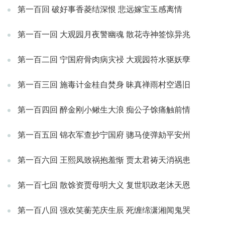
第一百回 破好事香菱结深恨 悲远嫁宝玉感离情
第一百一回 大观园月夜警幽魂 散花寺神签惊异兆
第一百二回 宁国府骨肉病灾祲 大观园符水驱妖孽
第一百三回 施毒计金桂自焚身 昧真禅雨村空遇旧
第一百四回 醉金刚小鳅生大浪 痴公子馀痛触前情
第一百五回 锦衣军查抄宁国府 骢马使弹劾平安州
第一百六回 王熙凤致祸抱羞惭 贾太君祷天消祸患
第一百七回 散馀资贾母明大义 复世职政老沐天恩
第一百八回 强欢笑蘅芜庆生辰 死缠绵潇湘闻鬼哭