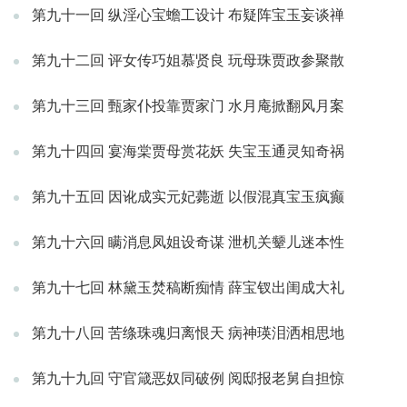
第九十一回 纵淫心宝蟾工设计 布疑阵宝玉妄谈禅
第九十二回 评女传巧姐慕贤良 玩母珠贾政参聚散
第九十三回 甄家仆投靠贾家门 水月庵掀翻风月案
第九十四回 宴海棠贾母赏花妖 失宝玉通灵知奇祸
第九十五回 因讹成实元妃薨逝 以假混真宝玉疯癫
第九十六回 瞒消息凤姐设奇谋 泄机关颦儿迷本性
第九十七回 林黛玉焚稿断痴情 薛宝钗出闺成大礼
第九十八回 苦绦珠魂归离恨天 病神瑛泪洒相思地
第九十九回 守官箴恶奴同破例 阅邸报老舅自担惊