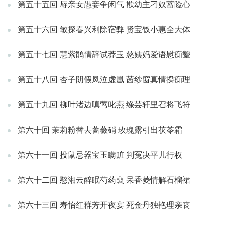
第五十五回 辱亲女愚妾争闲气 欺幼主刁奴蓄险心
第五十六回 敏探春兴利除宿弊 贤宝钗小惠全大体
第五十七回 慧紫鹃情辞试莽玉 慈姨妈爱语慰痴颦
第五十八回 杏子阴假凤泣虚凰 茜纱窗真情揆痴理
第五十九回 柳叶渚边嗔莺叱燕 绦芸轩里召将飞符
第六十回 茉莉粉替去蔷薇硝 玫瑰露引出茯苓霜
第六十一回 投鼠忌器宝玉瞒赃 判冤决平儿行权
第六十二回 憨湘云醉眠芍药裵 呆香菱情解石榴裙
第六十三回 寿怡红群芳开夜宴 死金丹独艳理亲丧