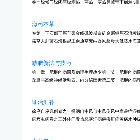
卷一经候门经闭痛经潮热、蒸热、寒热鼻衄带下崩漏阴
海药本草
卷第一玉石部玉屑车渠金线矾波斯白矾金屑银屑石流黄
摇草人肝藤石海根越王余通草兜纳香风延母大瓠藤水海
减肥新法与技巧
第一章 肥胖的病因及病理生理改变第一节 肥胖的病
丘脑与高级神经活动四、内分泌因素第二节 肥胖的病
证治汇补
徐序自序凡例卷之一提纲门中风似中风伤风中寒暑症湿
痨瘵虫病卷之三外体门发热恶寒汗病疟疾斑疹黄病水肿