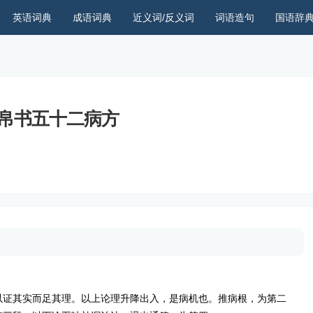
英语词典
成语词典
近义词/反义词
词语造句
国语辞
帛书五十二病方
以证其实而足其理。以上论理升降出入，是病机也。推病根，为第二