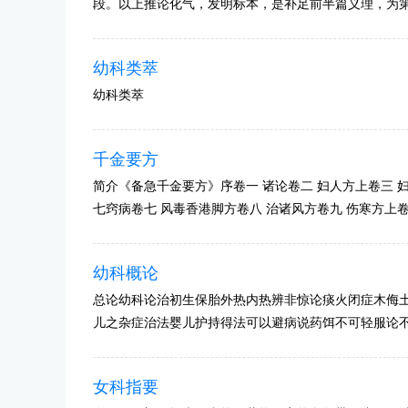
段。以上推论化气，发明标本，是补足前半篇义理，为
幼科类萃
幼科类萃
千金要方
简介《备急千金要方》序卷一 诸论卷二 妇人方上卷三 
七窍病卷七 风毒香港脚方卷八 治诸风方卷九 伤寒方上卷
幼科概论
总论幼科论治初生保胎外热内热辨非惊论痰火闭症木侮
儿之杂症治法婴儿护持得法可以避病说药饵不可轻服论
女科指要