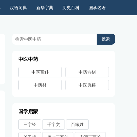
典
汉语词典
新华字典
历史百科
国学名著
历史上的今天
周公解梦
古今语录
儿童故事
中医中药
中医百科
中药方剂
中药材
中医典籍
国学启蒙
三字经
千字文
百家姓