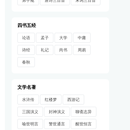
弟子规
唐诗三百首
宋词三百首
四书五经
论语
孟子
大学
中庸
诗经
礼记
尚书
周易
春秋
文学名著
水浒传
红楼梦
西游记
三国演义
封神演义
聊斋志异
喻世明言
警世通言
醒世恒言