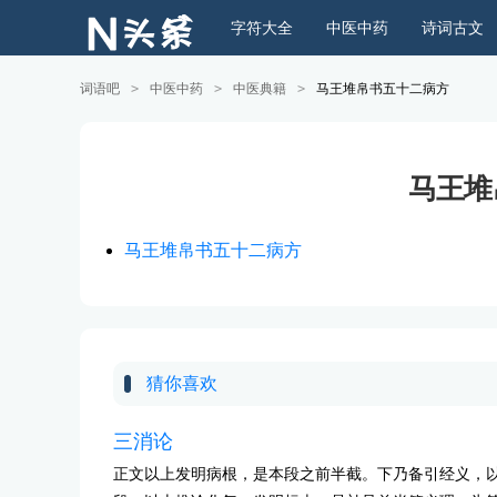
字符大全
中医中药
诗词古文
词语吧
>
中医中药
>
中医典籍
>
马王堆帛书五十二病方
马王堆
马王堆帛书五十二病方
猜你喜欢
三消论
正文以上发明病根，是本段之前半截。下乃备引经义，