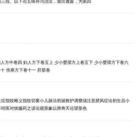
第三段。以下论五味补泻治法，退出通篇，为第四
妇人方中卷四 妇人方下卷五上 少小婴孺方上卷五下 少小婴孺方下卷六
十 伤寒方下卷十一 肝脏卷
土症指纹晰义指纹切要小儿脉法初诞救护调燮须注意脐风症论初生后小
不经医对病服药之误论观形象以辨寿夭论望形色