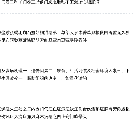
肿门卷二种子门卷三胎前门恶阻胎动不安漏胎心腹胀满
绿盐紫骐竭珊瑚石蟹胡桐泪卷第二草部人参木香草犀根薇白兔藿无风独
藻昆布阿魏荜茇酱延胡索红豆蔻肉豆蔻零陵香补
因及发病机理一、遗传因素二、饮食、生活习惯及社会环境因素三、下
理生理改变一、脂肪组织的改变二、能量代谢的
症燥症火症卷之二内因门气症血症痰症饮症伤食伤酒郁症脾胃劳倦虚损
破伤风疠风痹症痛风麻木病卷之四上窍门眩晕头