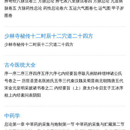
辨奇经八脉法卷三 方脉总论 辨七表八里脉法卷四 方脉总论 九道病
脉卷五 方脉药性总论 药性总论卷六 五运六气图卷七 运气图 甲子岁
图卷
少林寺秘传十二时辰十二穴道二十四方
少林寺秘传十二时辰十二穴道二十四方
古今医统大全
序一序二序三序四序五序六序七内经要旨序跋凡例助梓缙绅诸公氏
号卷之一 历世圣贤名医姓氏五帝三代秦汉魏吴蜀晋南北朝隋唐五代
宋金元皇明采摭诸书卷之二 内经要旨（上）唐太仆令启玄子王冰序
校上内经素问表阴阳
中药学
总论第一章 中草药的采集与炮制第一节 中草药的采集与贮藏第二节