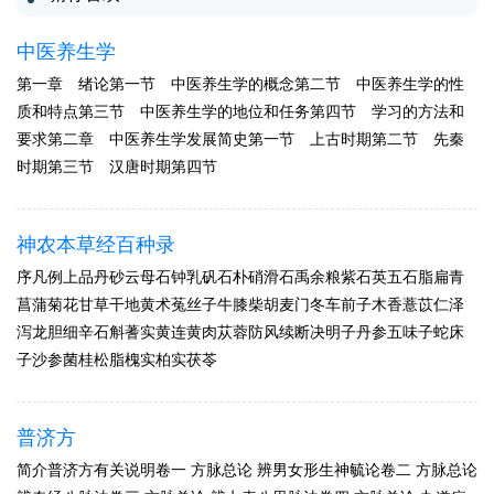
中医养生学
第一章 绪论第一节 中医养生学的概念第二节 中医养生学的性
质和特点第三节 中医养生学的地位和任务第四节 学习的方法和
要求第二章 中医养生学发展简史第一节 上古时期第二节 先秦
时期第三节 汉唐时期第四节
神农本草经百种录
序凡例上品丹砂云母石钟乳矾石朴硝滑石禹余粮紫石英五石脂扁青
菖蒲菊花甘草干地黄术菟丝子牛膝柴胡麦门冬车前子木香薏苡仁泽
泻龙胆细辛石斛蓍实黄连黄肉苁蓉防风续断决明子丹参五味子蛇床
子沙参菌桂松脂槐实柏实茯苓
普济方
简介普济方有关说明卷一 方脉总论 辨男女形生神毓论卷二 方脉总论