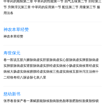
中草药的炮制第二章 中草药的性能第一节 四气五味第二节 归经第三
节 升降浮沉第三章 中草药的应用第一节 配伍第二节 用量第三节 服
用法各
神农本草经赞
神农本草经赞
寿世保元
卷一医说五脏六腑脉病虚实肝脏脉病虚实心脏脉病虚实脾脏脉病虚
实肺脏脉病虚实肾脏脉病虚实胆经虚实病候小肠虚实病候胃经虚实
病候大肠虚实病候膀胱经虚实病候三焦虚实病候五脏补泻主治例十
二经络奇经八脉诊脉七表八里
慈幼新书
张序卷首保产卷一禀赋脏能脉候胎病胎热胎寒胎肥胎怯胎黄胎惊锁