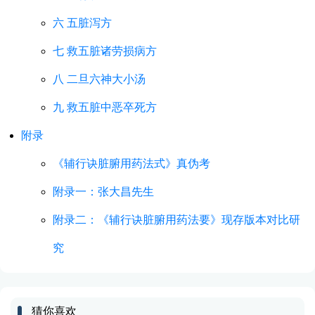
六 五脏泻方
七 救五脏诸劳损病方
八 二旦六神大小汤
九 救五脏中恶卒死方
附录
《辅行诀脏腑用药法式》真伪考
附录一：张大昌先生
附录二：《辅行诀脏腑用药法要》现存版本对比研
究
猜你喜欢