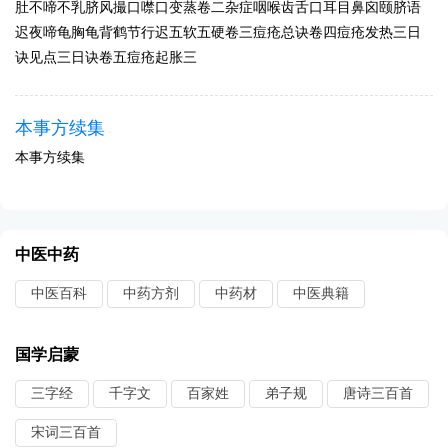
肚不啼不乳脐风撮口噤口变蒸卷二杂症咽喉齿舌口耳目鼻囟颐脐语
迟夜啼龟胸龟背鹤节行迟五软五硬卷三痘疮总诀卷四痘疮发热三日
诀见点三日诀卷五痘疮起胀三
本事方续集
本事方续集
中医中药
中医百科
中药方剂
中药材
中医典籍
国学启蒙
三字经
千字文
百家姓
弟子规
唐诗三百首
宋词三百首