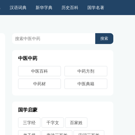
典
汉语词典
新华字典
历史百科
国学名著
历史上的今天
周公解梦
古今语录
儿童故事
中医中药
中医百科
中药方剂
中药材
中医典籍
国学启蒙
三字经
千字文
百家姓