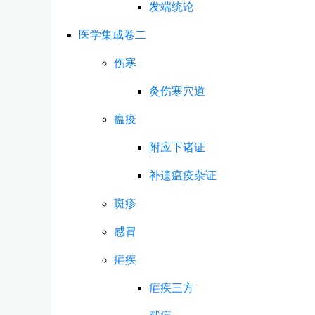
发端统论
医学集成卷二
伤寒
灸伤寒穴道
瘟疫
附应下诸证
补遗瘟疫杂证
斑疹
感冒
疟疾
疟疾三方