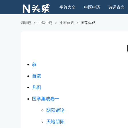
字符大全
中医中药
诗词古文
词语吧
>
中医中药
>
中医典籍
>
医学集成
叙
自叙
凡例
医学集成卷一
阴阳诸论
天地阴阳