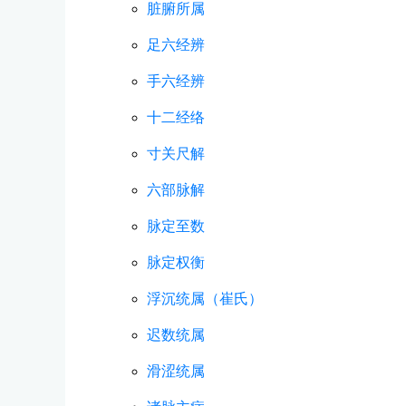
脏腑所属
足六经辨
手六经辨
十二经络
寸关尺解
六部脉解
脉定至数
脉定权衡
浮沉统属（崔氏）
迟数统属
滑涩统属