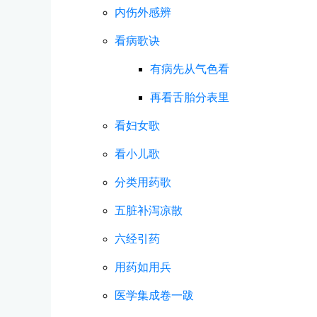
内伤外感辨
看病歌诀
有病先从气色看
再看舌胎分表里
看妇女歌
看小儿歌
分类用药歌
五脏补泻凉散
六经引药
用药如用兵
医学集成卷一跋