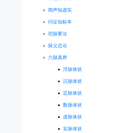
闻声知虚实
问证知标本
切脉要法
脉义总论
六脉真辨
浮脉体状
沉脉体状
迟脉体状
数脉体状
虚脉体状
实脉体状