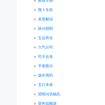
诸脉主病
预卜生机
表里解说
脉分阴阳
五运所化
六气分司
司天在泉
手掌图示
值年用药
五行本体
望闻问切杨氏
望色知顺逆