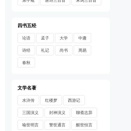
弟子规
唐诗三百首
宋词三百首
四书五经
论语
孟子
大学
中庸
诗经
礼记
尚书
周易
春秋
文学名著
水浒传
红楼梦
西游记
三国演义
封神演义
聊斋志异
喻世明言
警世通言
醒世恒言