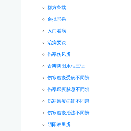
群方备载
余批景岳
入门看病
治病要诀
伤寒伤风辨
舌辨阴阳水枯三证
伤寒瘟疫受病不同辨
伤寒瘟疫脉息不同辨
伤寒瘟疫病证不同辨
伤寒瘟疫治法不同辨
阴阳表里辨