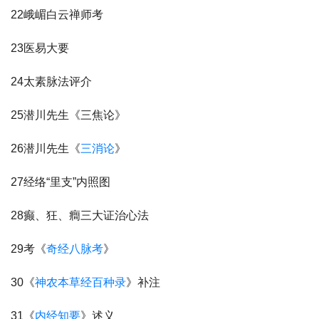
22峨嵋白云禅师考
23医易大要
24太素脉法评介
25潜川先生《三焦论》
26潜川先生《
三消论
》
27经络“里支”内照图
28癫、狂、癎三大证治心法
29考《
奇经八脉考
》
30《
神农本草经百种录
》补注
31《
内经知要
》述义