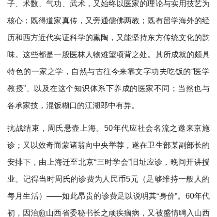
子、术数、气功、武术，又始终以医家的理论与实用技艺为
核心；既得道家真传，又旁通儒佛两教；既有留学海外的经
历和西方近代实证科学的熏陶，又能坚持东方传统文化的韵
味。这些都是一般医林人物难望项背之处。其所成就的颇具
特色的一家之学，自然与古往今来靠文字功夫吃饭的“医学
教授”、以及在这个知识体系下养成的医家不同；当然也与
各承家技，混饭糊口的江湖郎中有异。
抗战结束，周氏悬壶上海。50年代应社会名流之邀来京施
诊；又以效奇而蒙诸翁向中央举荐，遂在卫生部某副部长的
安排下，由上海迁至北京“三时学会”旧址应诊，晚间开讲授
业。记得当时周氏的诊费为人民币5元（足够维持一般人的
每月生活）——如此昂贵的诊费足以说明其“身价”。60年代
初，因治愈山西省委秘书长之顽疾痼病，又被盛情聘入山西