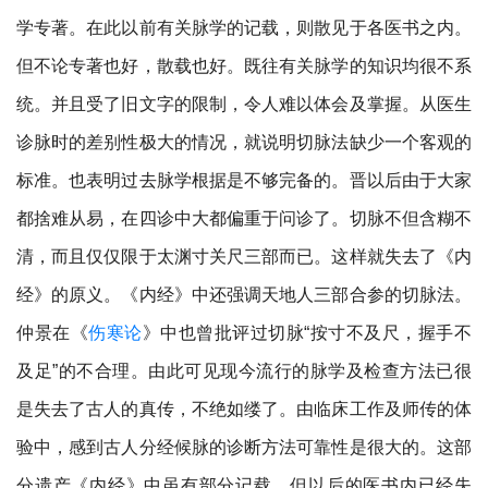
学专著。在此以前有关脉学的记载，则散见于各医书之内。
但不论专著也好，散载也好。既往有关脉学的知识均很不系
统。并且受了旧文字的限制，令人难以体会及掌握。从医生
诊脉时的差别性极大的情况，就说明切脉法缺少一个客观的
标准。也表明过去脉学根据是不够完备的。晋以后由于大家
都捨难从易，在四诊中大都偏重于问诊了。切脉不但含糊不
清，而且仅仅限于太渊寸关尺三部而已。这样就失去了《内
经》的原义。《内经》中还强调天地人三部合参的切脉法。
仲景在《
伤寒论
》中也曾批评过切脉“按寸不及尺，握手不
及足”的不合理。由此可见现今流行的脉学及检查方法已很
是失去了古人的真传，不绝如缕了。由临床工作及师传的体
验中，感到古人分经候脉的诊断方法可靠性是很大的。这部
分遗产《内经》中虽有部分记载，但以后的医书内已经失