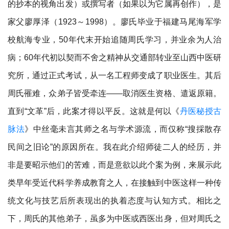
的抄本的视角出发）或撰写者（如果以为它属再创作），是
家父廖厚泽（1923～1998）。廖氏毕业于福建马尾海军学
校航海专业，50年代末开始追随周氏学习，并业余为人治
病；60年代初以契而不舍之精神从交通部转业至山西中医研
究所，通过正式考试，从一名工程师变成了职业医生。其后
周氏罹难，众弟子皆受牵连——取消医生资格、遣返原籍。
直到“文革”后，此案才得以平反。这就是何以《
丹医秘授古
脉法
》中丝毫未言其师之名与学术源流，而仅称“搜採散存
民间之旧论”的原因所在。我在此介绍师徒二人的经历，并
非是要昭示他们的苦难，而是意欲以此个案为例，来展示此
类早年受近代科学养成教育之人，在接触到中医这样一种传
统文化与技艺后所表现出的执着态度与认知方式。相比之
下，周氏的其他弟子，虽多为中医或西医出身，但对周氏之