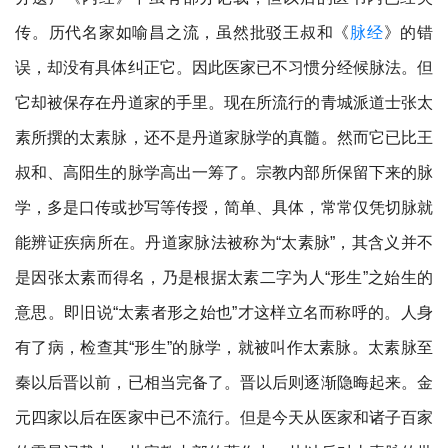
传。历代名家如喻昌之流，虽然批驳王叔和《
脉经
》的错
误，却没有具体纠正它。因此医家已不习惯分经候脉法。但
它却被保存在丹道家的手里。现在所流行的青城派道士张太
素所撰的太素脉，还不是丹道家脉学的真髓。然而它已比王
叔和、高阳生的脉学高出一筹了。宗教内部所保留下来的脉
学，多是口传或抄写等传授，简单、具体，常常仅凭切脉就
能辨证疾病所在。丹道家脉法被称为“太素脉”，其含义并不
是因张太素而得名，乃是根据太素二字为人“形生”之始生的
意思。即旧说“太素者形之始也”才这样立名而称呼的。人身
有了病，检查其“形生”的脉学，就被叫作太素脉。太素脉至
秦以后晋以前，已相当完备了。晋以后则逐渐隐晦起来。金
元四家以后在医家中已不流行。但是今天从医家和诸子百家