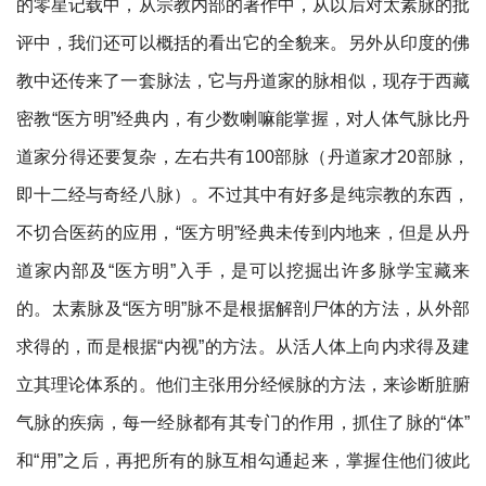
的零星记载中，从宗教内部的著作中，从以后对太素脉的批
评中，我们还可以概括的看出它的全貌来。另外从印度的佛
教中还传来了一套脉法，它与丹道家的脉相似，现存于西藏
密教“医方明”经典内，有少数喇嘛能掌握，对人体气脉比丹
道家分得还要复杂，左右共有100部脉（丹道家才20部脉，
即十二经与奇经八脉）。不过其中有好多是纯宗教的东西，
不切合医药的应用，“医方明”经典未传到内地来，但是从丹
道家内部及“医方明”入手，是可以挖掘出许多脉学宝藏来
的。太素脉及“医方明”脉不是根据解剖尸体的方法，从外部
求得的，而是根据“内视”的方法。从活人体上向内求得及建
立其理论体系的。他们主张用分经候脉的方法，来诊断脏腑
气脉的疾病，每一经脉都有其专门的作用，抓住了脉的“体”
和“用”之后，再把所有的脉互相勾通起来，掌握住他们彼此