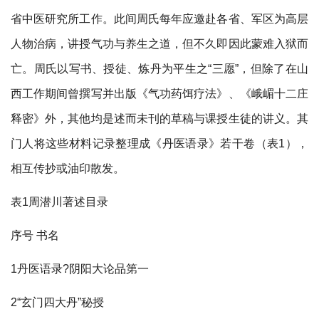
省中医研究所工作。此间周氏每年应邀赴各省、军区为高层
人物治病，讲授气功与养生之道，但不久即因此蒙难入狱而
亡。周氏以写书、授徒、炼丹为平生之“三愿”，但除了在山
西工作期间曾撰写并出版《气功药饵疗法》、《峨嵋十二庄
释密》外，其他均是述而未刊的草稿与课授生徒的讲义。其
门人将这些材料记录整理成《丹医语录》若干卷（表1），
相互传抄或油印散发。
表1周潜川著述目录
序号 书名
1丹医语录?阴阳大论品第一
2“玄门四大丹”秘授