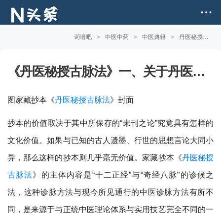
词语吧
>
中医中药
>
中医典籍
>
丹医秘授古脉法
《丹医秘授古脉法》一、关于丹医秘授古脉法的抄本
图家藏抄本《
丹医秘授古脉法
》封面
抄本的价值取决于其中所保存的“未刊之论”究竟具有怎样的
文化价值。如果与已知的古人遗墨、行世的思想言论大同小
异，那么这样的抄本则几乎毫无价值。家藏抄本《
丹医秘授
古脉法
》的主体内容是“十二正经”与“奇经八脉”的诊候之
法，这种诊脉方法与现今所见通行的中医诊脉方法有所不
同，是来源于与正统中医理论体系与实用技艺完全不同的一