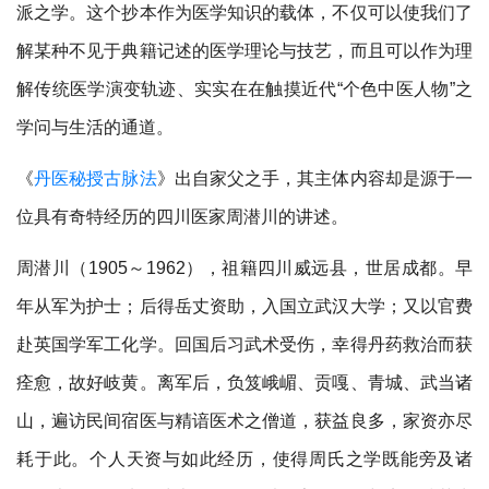
派之学。这个抄本作为医学知识的载体，不仅可以使我们了
解某种不见于典籍记述的医学理论与技艺，而且可以作为理
解传统医学演变轨迹、实实在在触摸近代“个色中医人物”之
学问与生活的通道。
《
丹医秘授古脉法
》出自家父之手，其主体内容却是源于一
位具有奇特经历的四川医家周潜川的讲述。
周潜川（1905～1962），祖籍四川威远县，世居成都。早
年从军为护士；后得岳丈资助，入国立武汉大学；又以官费
赴英国学军工化学。回国后习武术受伤，幸得丹药救治而获
痊愈，故好岐黄。离军后，负笈峨嵋、贡嘎、青城、武当诸
山，遍访民间宿医与精谙医术之僧道，获益良多，家资亦尽
耗于此。个人天资与如此经历，使得周氏之学既能旁及诸