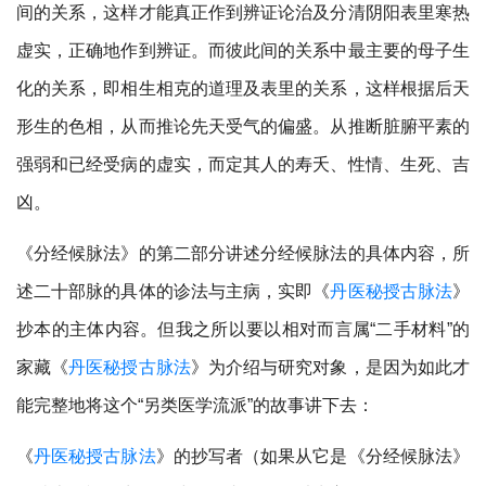
间的关系，这样才能真正作到辨证论治及分清阴阳表里寒热
虚实，正确地作到辨证。而彼此间的关系中最主要的母子生
化的关系，即相生相克的道理及表里的关系，这样根据后天
形生的色相，从而推论先天受气的偏盛。从推断脏腑平素的
强弱和已经受病的虚实，而定其人的寿夭、性情、生死、吉
凶。
《分经候脉法》的第二部分讲述分经候脉法的具体内容，所
述二十部脉的具体的诊法与主病，实即《
丹医秘授古脉法
》
抄本的主体内容。但我之所以要以相对而言属“二手材料”的
家藏《
丹医秘授古脉法
》为介绍与研究对象，是因为如此才
能完整地将这个“另类医学流派”的故事讲下去：
《
丹医秘授古脉法
》的抄写者（如果从它是《分经候脉法》