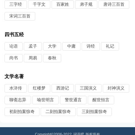
三字经
千字文
百家姓
弟子规
唐诗三百首
宋词三百首
四书五经
论语
孟子
大学
中庸
诗经
礼记
尚书
周易
春秋
文学名著
水浒传
红楼梦
西游记
三国演义
封神演义
聊斋志异
喻世明言
警世通言
醒世恒言
初刻拍案惊奇
二刻拍案惊奇
三刻拍案惊奇
Copyright©2006-2022
词语吧
版权所有