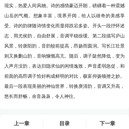
现实，热爱人间风物。诗的感情豪迈开朗，磅礴着一种震撼
山岳的气概。想象丰富，境界开阔，给人以雄奇的美感享
受。诗的韵律随诗情变化而显得跌宕多姿。开头一段抒怀述
志，用尤侯韵，自由舒展，音调平稳徐缓。第二段描写庐山
风景，转唐阳韵，音韵较前提高，昂扬而圆润。写长江壮景
则又换删山韵，音响慷慨高亢。随后，调子陡然降低，变为
入声月没韵，表达归隐求仙的闲情逸致，声音柔弱急促，和
前面的高昂调子恰好构成鲜明的对比，极富抑扬顿挫之妙。
最后一段表现美丽的神仙世界，转换庚清韵，音调又升高，
悠长而舒畅，余音袅袅，令人神往。
上一章
目录
下一章