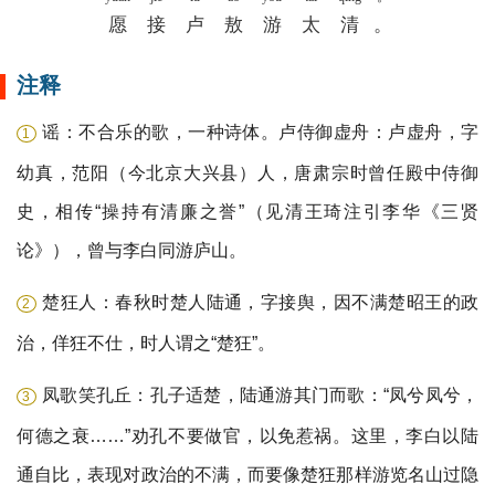
愿
接
卢
敖
游
太
清
。
注释
谣：不合乐的歌，一种诗体。卢侍御虚舟：卢虚舟，字
1
幼真，范阳（今北京大兴县）人，唐肃宗时曾任殿中侍御
史，相传“操持有清廉之誉”（见清王琦注引李华《三贤
论》），曾与李白同游庐山。
楚狂人：春秋时楚人陆通，字接舆，因不满楚昭王的政
2
治，佯狂不仕，时人谓之“楚狂”。
凤歌笑孔丘：孔子适楚，陆通游其门而歌：“凤兮凤兮，
3
何德之衰……”劝孔不要做官，以免惹祸。这里，李白以陆
通自比，表现对政治的不满，而要像楚狂那样游览名山过隐