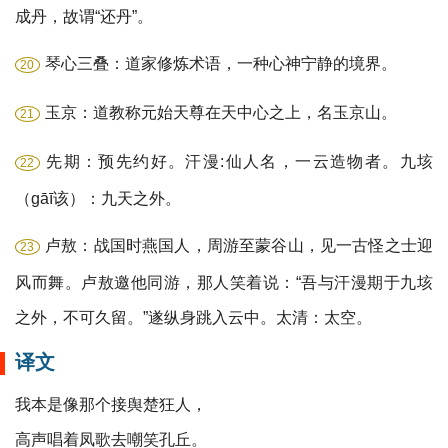
成丹，故谓“还丹”。
琴心三叠：道家修炼术语，一种心神宁静的境界。
20
玉京：道教称元始天尊在天中心之上，名玉京山。
21
先期：预先约好。汗漫:仙人名，一云造物者。九垓
22
（gāī该）：九天之外。
卢敖：战国时燕国人，周游至蒙谷山，见一古怪之士迎
23
风而舞。卢敖邀他同游，那人笑着说：“吾与汗漫期于九垓
之外，不可久留。”遂纵身跳入云中。太清：太空。
译文
我本是像那个接舆楚狂人，
高声唱着凤歌去嘲笑孔丘。