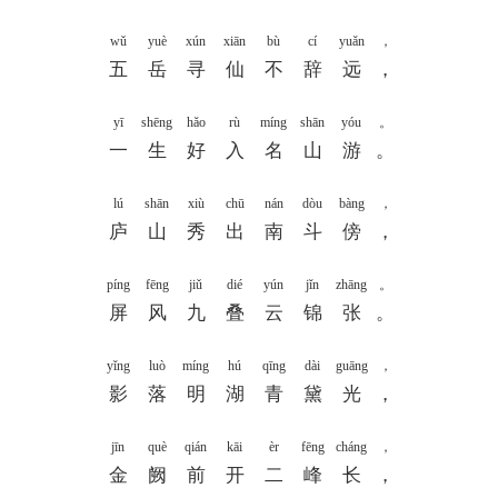
wǔ
yuè
xún
xiān
bù
cí
yuǎn
，
五
岳
寻
仙
不
辞
远
，
yī
shēng
hǎo
rù
míng
shān
yóu
。
一
生
好
入
名
山
游
。
lú
shān
xiù
chū
nán
dòu
bàng
，
庐
山
秀
出
南
斗
傍
，
píng
fēng
jiǔ
dié
yún
jǐn
zhāng
。
屏
风
九
叠
云
锦
张
。
yǐng
luò
míng
hú
qīng
dài
guāng
，
影
落
明
湖
青
黛
光
，
jīn
què
qián
kāi
èr
fēng
cháng
，
金
阙
前
开
二
峰
长
，