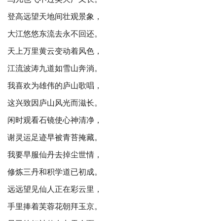
登高远望天地间壮观景象，
大江悠悠东流去永不回还。
天上万里黄云变动着风色，
江流波涛九道如雪山奔淌。
我喜欢为雄伟的庐山歌唱，
这兴致因庐山风光而滋长。
闲时观看石镜使心神清净，
谢灵运足迹早被青苔掩藏。
我要早服仙丹去掉尘世情，
修炼三丹和积学道已初成。
远远望见仙人正在彩云里，
手里捧着芙蓉花朝拜玉京。