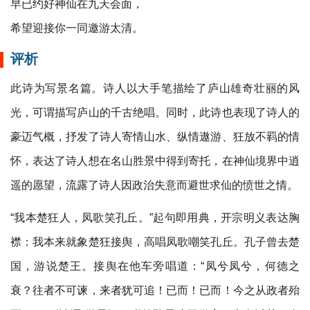
早已约好神仙在九天会面，
希望迎接你一同邀游太清。
评析
此诗为写景名篇。诗人以大手笔描绘了庐山雄奇壮丽的风
光，可谓描写庐山的千古绝唱。同时，此诗也表现了诗人的
豪迈气概，抒发了诗人寄情山水、纵情遨游、狂放不羁的情
怀，表达了诗人想在名山胜景中得到寄托，在神仙境界中逍
遥的愿望，流露了诗人因政治失意而避世求仙的愤世之情。
“我本楚狂人，凤歌笑孔丘。”起句即用典，开宗明义表达胸
襟：我本来就象楚狂接舆，高唱凤歌嘲笑孔丘。孔子曾去楚
国，游说楚王。接舆在他车旁唱道：“凤兮凤兮，何德之
衰？往者不可谏，来者犹可追！已而！已而！今之从政者殆