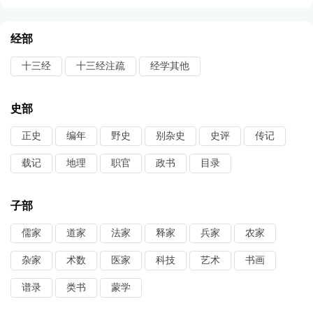
经部
十三经
十三经注疏
经学其他
史部
正史
编年
野史
别杂史
史评
传记
载记
地理
职官
政书
目录
子部
儒家
道家
法家
释家
兵家
农家
杂家
术数
医家
科技
艺术
书画
谱录
类书
蒙学