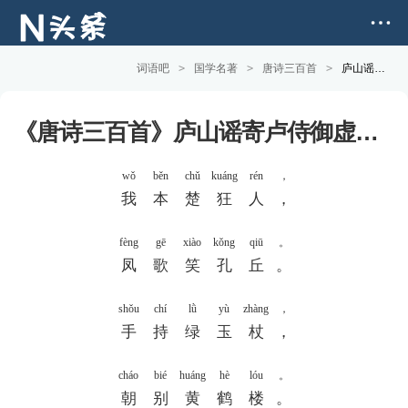
词语吧
>
国学名著
>
唐诗三百首
>
庐山谣寄卢侍御虚舟(李白) 全文版
《唐诗三百首》庐山谣寄卢侍御虚舟(李白)
wǒ
běn
chǔ
kuáng
rén
，
我
本
楚
狂
人
，
fèng
gē
xiào
kǒng
qiū
。
凤
歌
笑
孔
丘
。
shǒu
chí
lǜ
yù
zhàng
，
手
持
绿
玉
杖
，
cháo
bié
huáng
hè
lóu
。
朝
别
黄
鹤
楼
。