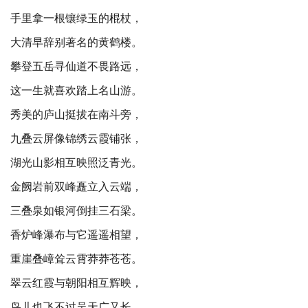
手里拿一根镶绿玉的棍杖，
大清早辞别著名的黄鹤楼。
攀登五岳寻仙道不畏路远，
这一生就喜欢踏上名山游。
秀美的庐山挺拔在南斗旁，
九叠云屏像锦绣云霞铺张，
湖光山影相互映照泛青光。
金阙岩前双峰矗立入云端，
三叠泉如银河倒挂三石梁。
香炉峰瀑布与它遥遥相望，
重崖叠嶂耸云霄莽莽苍苍。
翠云红霞与朝阳相互辉映，
鸟儿也飞不过吴天广又长。