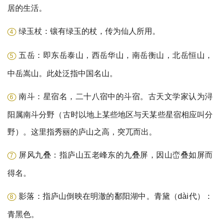
居的生活。
绿玉杖：镶有绿玉的杖，传为仙人所用。
4
五岳：即东岳泰山，西岳华山，南岳衡山，北岳恒山，
5
中岳嵩山。此处泛指中国名山。
南斗：星宿名，二十八宿中的斗宿。古天文学家认为浔
6
阳属南斗分野（古时以地上某些地区与天某些星宿相应叫分
野）。这里指秀丽的庐山之高，突兀而出。
屏风九叠：指庐山五老峰东的九叠屏，因山峦叠如屏而
7
得名。
影落：指庐山倒映在明澈的鄱阳湖中。青黛（dài代）：
8
青黑色。