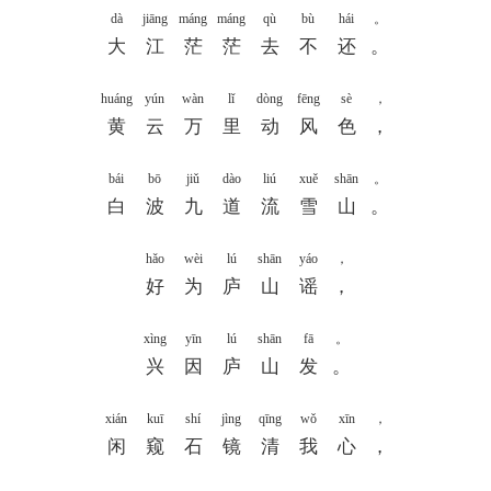
dà
jiāng
máng
máng
qù
bù
hái
。
大
江
茫
茫
去
不
还
。
huáng
yún
wàn
lǐ
dòng
fēng
sè
，
黄
云
万
里
动
风
色
，
bái
bō
jiǔ
dào
liú
xuě
shān
。
白
波
九
道
流
雪
山
。
hǎo
wèi
lú
shān
yáo
，
好
为
庐
山
谣
，
xìng
yīn
lú
shān
fā
。
兴
因
庐
山
发
。
xián
kuī
shí
jìng
qīng
wǒ
xīn
，
闲
窥
石
镜
清
我
心
，