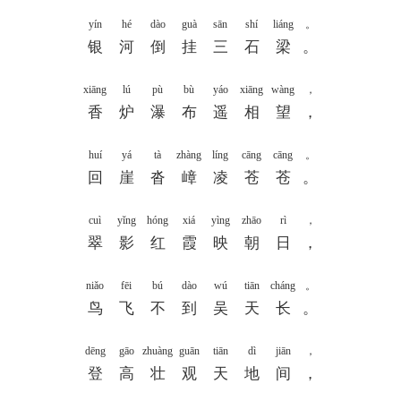
yín
hé
dào
guà
sān
shí
liáng
。
银
河
倒
挂
三
石
梁
。
xiāng
lú
pù
bù
yáo
xiāng
wàng
，
香
炉
瀑
布
遥
相
望
，
huí
yá
tà
zhàng
líng
cāng
cāng
。
回
崖
沓
嶂
凌
苍
苍
。
cuì
yǐng
hóng
xiá
yìng
zhāo
rì
，
翠
影
红
霞
映
朝
日
，
niǎo
fēi
bú
dào
wú
tiān
cháng
。
鸟
飞
不
到
吴
天
长
。
dēng
gāo
zhuàng
guān
tiān
dì
jiān
，
登
高
壮
观
天
地
间
，