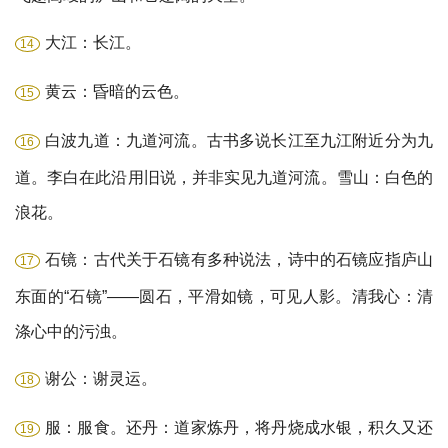
大江：长江。
14
黄云：昏暗的云色。
15
白波九道：九道河流。古书多说长江至九江附近分为九
16
道。李白在此沿用旧说，并非实见九道河流。雪山：白色的
浪花。
石镜：古代关于石镜有多种说法，诗中的石镜应指庐山
17
东面的“石镜”——圆石，平滑如镜，可见人影。清我心：清
涤心中的污浊。
谢公：谢灵运。
18
服：服食。还丹：道家炼丹，将丹烧成水银，积久又还
19