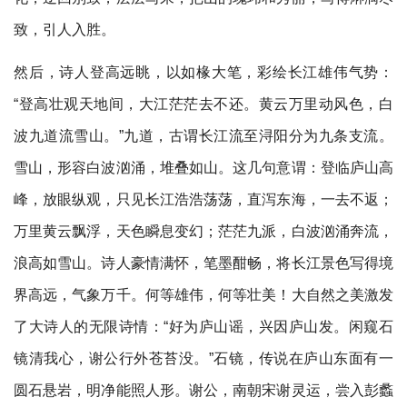
致，引人入胜。
然后，诗人登高远眺，以如椽大笔，彩绘长江雄伟气势：
“登高壮观天地间，大江茫茫去不还。黄云万里动风色，白
波九道流雪山。”九道，古谓长江流至浔阳分为九条支流。
雪山，形容白波汹涌，堆叠如山。这几句意谓：登临庐山高
峰，放眼纵观，只见长江浩浩荡荡，直泻东海，一去不返；
万里黄云飘浮，天色瞬息变幻；茫茫九派，白波汹涌奔流，
浪高如雪山。诗人豪情满怀，笔墨酣畅，将长江景色写得境
界高远，气象万千。何等雄伟，何等壮美！大自然之美激发
了大诗人的无限诗情：“好为庐山谣，兴因庐山发。闲窥石
镜清我心，谢公行外苍苔没。”石镜，传说在庐山东面有一
圆石悬岩，明净能照人形。谢公，南朝宋谢灵运，尝入彭蠡