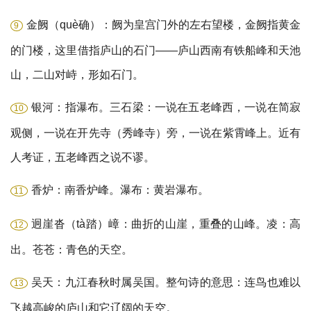
金阙（què确）：阙为皇宫门外的左右望楼，金阙指黄金
9
的门楼，这里借指庐山的石门——庐山西南有铁船峰和天池
山，二山对峙，形如石门。
银河：指瀑布。三石梁：一说在五老峰西，一说在简寂
10
观侧，一说在开先寺（秀峰寺）旁，一说在紫霄峰上。近有
人考证，五老峰西之说不谬。
香炉：南香炉峰。瀑布：黄岩瀑布。
11
迥崖沓（tà踏）嶂：曲折的山崖，重叠的山峰。凌：高
12
出。苍苍：青色的天空。
吴天：九江春秋时属吴国。整句诗的意思：连鸟也难以
13
飞越高峻的庐山和它辽阔的天空。