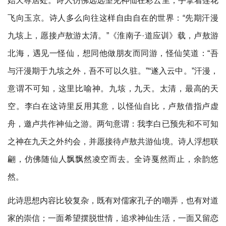
始天尊居处。诗人仿佛远远望见神仙在彩云里，手拿着莲花
飞向玉京。诗人多么向往这样自由自在的世界：“先期汗漫
九垓上，愿接卢敖游太清。”《淮南子​·道应训》载，卢敖游
北海，遇见一怪仙，想同他做朋友而同游，怪仙笑道：“吾
与汗漫期于九垓之外，吾不可以久驻。”“遂入云中。”汗漫，
意谓不可知，这里比喻神。九垓，九天。太清，最高的天
空。李白在这诗里反用其意，以怪仙自比，卢敖借指卢虚
舟，邀卢共作神仙之游。两句意谓：我李白已预先和不可知
之神在九天之外约会，并愿接待卢敖共游仙境。诗人浮想联
翩，仿佛随仙人飘飘然凌空而去。全诗戛然而止，余韵悠
然。
此诗思想内容比较复杂，既有对儒家孔子的嘲弄，也有对道
家的崇信；一面希望摆脱世情，追求神仙生活，一面又留恋