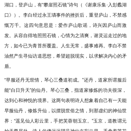
湖口，登庐山，有“攀崖照石镜”诗句（《谢康乐集​·入彭蠡湖
口​》）。李白经过永王璘事件的挫折后，重登庐山，不禁感
慨万千。这四句意思是：爱作庐山歌谣，诗兴因庐山而激
发。从容自得地照照石镜，心情为之清爽，谢灵运走过的地
方，如今已为青苔所覆盖。人生无常，盛事难再。李白不禁
油然产生寻仙访道思想，希望超脱现实，以求解决内心的矛
盾。
“早服还丹无世情，琴心三叠道初成。”还丹，道家所谓服后
能“白日升天”的仙丹。琴心三叠，指道家修炼的功夫很深，
达到心和神悦的境界。这两句表明诗人想象着自己有一天能
早服仙丹，修炼升仙，以摆脱世俗之情，到那虚幻的神仙世
界：“遥见仙人彩云里，手把芙蓉朝玉京。”玉京，道教谓元