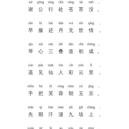
xiè
gōng
xíng
chù
cāng
tái
méi
。
谢
公
行
处
苍
苔
没
。
zǎo
fú
hái
dān
wú
shì
qíng
，
早
服
还
丹
无
世
情
，
qín
xīn
sān
dié
dào
chū
chéng
。
琴
心
三
叠
道
初
成
。
yáo
jiàn
xiān
rén
cǎi
yún
lǐ
，
遥
见
仙
人
彩
云
里
，
shǒu
bǎ
fú
róng
cháo
yù
jīng
。
手
把
芙
蓉
朝
玉
京
。
xiān
qī
hàn
màn
jiǔ
gāi
shàng
，
先
期
汗
漫
九
垓
上
，
yuàn
jiē
lú
áo
yóu
tài
qīng
。