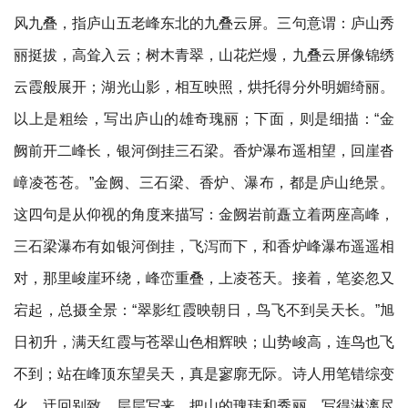
风九叠，指庐山五老峰东北的九叠云屏。三句意谓：庐山秀
丽挺拔，高耸入云；树木青翠，山花烂熳，九叠云屏像锦绣
云霞般展开；湖光山影，相互映照，烘托得分外明媚绮丽。
以上是粗绘，写出庐山的雄奇瑰丽；下面，则是细描：“金
阙前开二峰长，银河倒挂三石梁。香炉瀑布遥相望，回崖沓
嶂凌苍苍。”金阙、三石梁、香炉、瀑布，都是庐山绝景。
这四句是从仰视的角度来描写：金阙岩前矗立着两座高峰，
三石梁瀑布有如银河倒挂，飞泻而下，和香炉峰瀑布遥遥相
对，那里峻崖环绕，峰峦重叠，上凌苍天。接着，笔姿忽又
宕起，总摄全景：“翠影红霞映朝日，鸟飞不到吴天长。”旭
日初升，满天红霞与苍翠山色相辉映；山势峻高，连鸟也飞
不到；站在峰顶东望吴天，真是寥廓无际。诗人用笔错综变
化，迂回别致，层层写来，把山的瑰玮和秀丽，写得淋漓尽