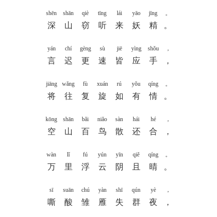
shēn
shān
qiè
tīng
lái
yāo
jīng
。
深
山
窃
听
来
妖
精
。
yán
chí
gèng
sù
jiē
yìng
shǒu
，
言
迟
更
速
皆
应
手
，
jiāng
wǎng
fù
xuán
rú
yǒu
qíng
。
将
往
复
旋
如
有
情
。
kōng
shān
bǎi
niǎo
sàn
hái
hé
，
空
山
百
鸟
散
还
合
，
wàn
lǐ
fú
yún
yīn
qiě
qíng
。
万
里
浮
云
阴
且
晴
。
sī
suān
chú
yàn
shī
qún
yè
，
嘶
酸
雏
雁
失
群
夜
，