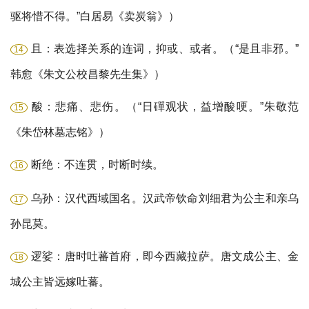
驱将惜不得。”白居易《卖炭翁》）
且：表选择关系的连词，抑或、或者。（“是且非邪。”
14
韩愈《朱文公校昌黎先生集》）
酸：悲痛、悲伤。（“日磾观状，益增酸哽。”朱敬范
15
《朱岱林墓志铭》）
断绝：不连贯，时断时续。
16
乌孙：汉代西域国名。汉武帝钦命刘细君为公主和亲乌
17
孙昆莫。
逻娑：唐时吐蕃首府，即今西藏拉萨。唐文成公主、金
18
城公主皆远嫁吐蕃。