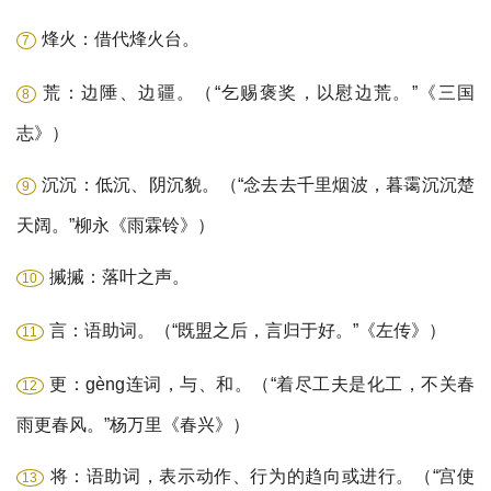
烽火：借代烽火台。
7
荒：边陲、边疆。（“乞赐褒奖，以慰边荒。”《三国
8
志》）
沉沉：低沉、阴沉貌。（“念去去千里烟波，暮霭沉沉楚
9
天阔。”柳永《雨霖铃》）
摵摵：落叶之声。
10
言：语助词。（“既盟之后，言归于好。”《左传》）
11
更：gèng连词，与、和。（“着尽工夫是化工，不关春
12
雨更春风。”杨万里《春兴》）
将：语助词，表示动作、行为的趋向或进行。（“宫使
13