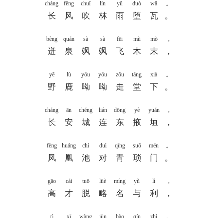
cháng
fēng
chuī
lín
yǔ
duò
wǎ
。
长
风
吹
林
雨
堕
瓦
。
bèng
quán
sà
sà
fēi
mù
mò
，
迸
泉
飒
飒
飞
木
末
，
yě
lù
yōu
yōu
zǒu
táng
xià
。
野
鹿
呦
呦
走
堂
下
。
cháng
ān
chéng
lián
dōng
yè
yuán
，
长
安
城
连
东
掖
垣
，
fèng
huáng
chí
duì
qīng
suǒ
mén
。
凤
凰
池
对
青
琐
门
。
gāo
cái
tuō
lüè
míng
yǔ
lì
，
高
才
脱
略
名
与
利
，
rì
xī
wàng
jūn
bào
qín
zhì
。