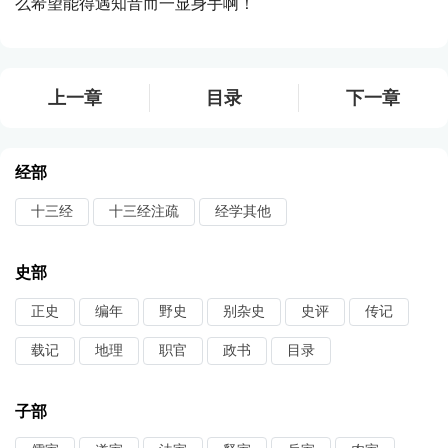
么希望能得遇知音而一显身手啊！
上一章
目录
下一章
经部
十三经
十三经注疏
经学其他
史部
正史
编年
野史
别杂史
史评
传记
载记
地理
职官
政书
目录
子部