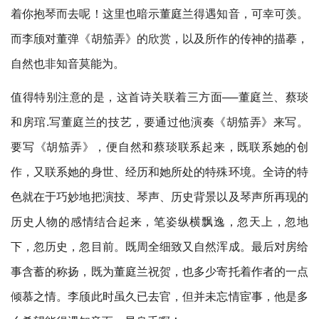
着你抱琴而去呢！这里也暗示董庭兰得遇知音，可幸可羡。
而李颀对董弹《胡笳弄》的欣赏，以及所作的传神的描摹，
自然也非知音莫能为。
值得特别注意的是，这首诗关联着三方面──董庭兰、蔡琰
和房琯.写董庭兰的技艺，要通过他演奏《胡笳弄》来写。
要写《胡笳弄》，便自然和蔡琰联系起来，既联系她的创
作，又联系她的身世、经历和她所处的特殊环境。全诗的特
色就在于巧妙地把演技、琴声、历史背景以及琴声所再现的
历史人物的感情结合起来，笔姿纵横飘逸，忽天上，忽地
下，忽历史，忽目前。既周全细致又自然浑成。最后对房给
事含蓄的称扬，既为董庭兰祝贺，也多少寄托着作者的一点
倾慕之情。李颀此时虽久已去官，但并未忘情宦事，他是多