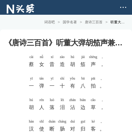
词语吧
>
国学名著
>
唐诗三百首
>
听董大弹胡笳声兼寄语弄房给事(李颀) 全文版
《唐诗三百首》听董大弹胡笳声兼寄语弄房给事(李颀)
cài
nǚ
xī
zào
hú
jiā
shēng
，
蔡
女
昔
造
胡
笳
声
，
yī
tán
yī
shí
yǒu
bā
pāi
。
一
弹
一
十
有
八
拍
。
hú
rén
luò
lèi
zhān
biān
cǎo
，
胡
人
落
泪
沾
边
草
，
hàn
shǐ
duàn
cháng
duì
guī
kè
。
汉
使
断
肠
对
归
客
。