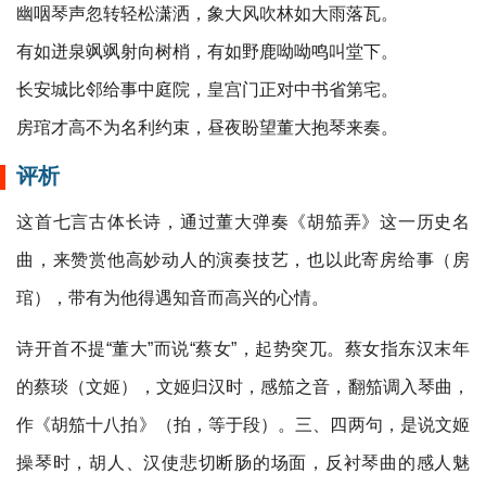
幽咽琴声忽转轻松潇洒，象大风吹林如大雨落瓦。
有如迸泉飒飒射向树梢，有如野鹿呦呦鸣叫堂下。
长安城比邻给事中庭院，皇宫门正对中书省第宅。
房琯才高不为名利约束，昼夜盼望董大抱琴来奏。
评析
这首七言古体长诗，通过董大弹奏《胡笳弄》这一历史名
曲，来赞赏他高妙动人的演奏技艺，也以此寄房给事（房
琯），带有为他得遇知音而高兴的心情。
诗开首不提“董大”而说“蔡女”，起势突兀。蔡女指东汉末年
的蔡琰（文姬），文姬归汉时，感笳之音，翻笳调入琴曲，
作《胡笳十八拍》（拍，等于段）。三、四两句，是说文姬
操琴时，胡人、汉使悲切断肠的场面，反衬琴曲的感人魅