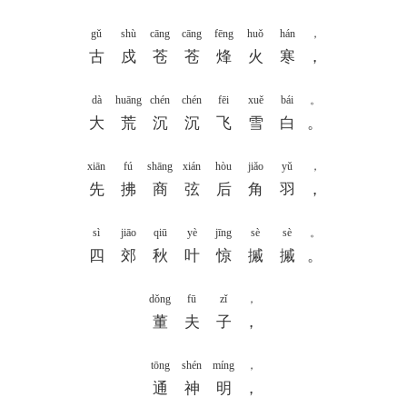
gǔ
shù
cāng
cāng
fēng
huǒ
hán
，
古
戍
苍
苍
烽
火
寒
，
dà
huāng
chén
chén
fēi
xuě
bái
。
大
荒
沉
沉
飞
雪
白
。
xiān
fú
shāng
xián
hòu
jiǎo
yǔ
，
先
拂
商
弦
后
角
羽
，
sì
jiāo
qiū
yè
jīng
sè
sè
。
四
郊
秋
叶
惊
摵
摵
。
dǒng
fū
zǐ
，
董
夫
子
，
tōng
shén
míng
，
通
神
明
，