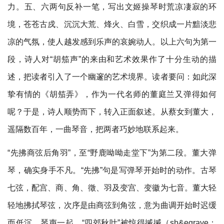
力。五、六两句反补一笔，写出文姬操琴时荒凉凄寂的环
境，苍苍古戍、沉沉大荒、烽火、白雪，交织成一片黯淡悲
凉的气氛，使人越发感到乐声的哀婉动人。以上六句为第一
段，诗人对“胡笳声”的来由和艺术效果作了十分生动的描
述，把读者引入了一个幽邃的艺术境界。读者要问：如此深
挚有情的《胡笳弄》，作为一代名师的董庭兰又弹得如何
呢？于是，诗人顺势而下，转入正面叙述。从蔡女到董大，
遥隔数百年，一曲琴音，把两者巧妙地联系起来。
“先拂商弦后角羽”，至“野鹿呦呦走堂下”为第二段。董大弹
琴，确实身手不凡。“先拂”句是写弹琴开始时的动作。古琴
七弦，配宫、商、角、徵、羽及变宫、变徽为七音。董大轻
轻地拂拭琴弦，次序是由商弦到角弦，意为曲调开始时迟缓
而低沉。琴声一起，“四郊秋叶”被惊得摵摵（sh&egrave；