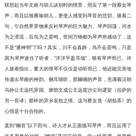
联想起当年文姬与胡儿诀别时的情景，照应了第一段蔡女琴
声，而且以雏雁喻胡儿，更使人感觉到琴音的悲切。接着二
句，引自然界景物来反衬琴声的巨大魅力。琴声回荡，河水
为之滞流，百鸟为之罢鸣，世间万物都为琴声所感动了，这
不是“通神明”了吗？其实，川不会真静，鸟不会罢鸣，只是
因为琴声迷住了听者，“洋洋乎盈耳哉”，唯有琴声而已。诗
人接着指出，董大的弹琴不仅仅是动听而已，他还能完美地
传递出琴曲的神韵。侧耳细听，那幽咽的声音，充满着汉朝
乌孙公主远托异国、唐朝文成公主远度沙尘到逻娑（拉萨的
另一音译）那样的异乡哀怨之情。这与蔡女造《胡笳弄》的
心情是十分合拍的。
直到“幽音”以下四句，诗人才从正面描写琴声，而且运用了