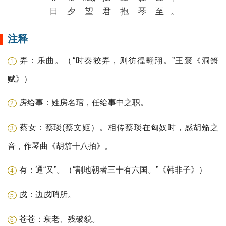
日
夕
望
君
抱
琴
至
。
注释
弄：乐曲。（“时奏狡弄，则彷徨翱翔。”王褒《洞箫
1
赋》）
房给事：姓房名琯，任给事中之职。
2
蔡女：蔡琰(蔡文姬）。相传蔡琰在匈奴时，感胡笳之
3
音，作琴曲《胡笳十八拍》。
有：通“又”。（“割地朝者三十有六国。”《韩非子》）
4
戍：边戍哨所。
5
苍苍：衰老、残破貌。
6