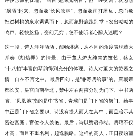
许多形象的比喻。“幽音”是深沉的音，但一经变调，就忽然
“飘洒”起来。忽而象“长风吹林”，忽而象雨打屋瓦，忽而象
扫过树梢的泉水飒飒而下，忽而象野鹿跑到堂下发出呦呦的
鸣声。轻快悠扬，变幻无穷，怎不使听者心醉入迷呢？
这一段，诗人洋洋洒洒，酣畅淋漓，从不同的角度表现董大
弹奏《胡笳弄》的情景。由于董大炉火纯青的技艺，蔡女
“十八拍”丰富的琴韵得到充分的体现。诗人对董大的赞慕之
情，自在不言之中。最后四句，是“兼寄房给事”的。唐朝帝
都长安，皇宫面南坐北，禁中左右两掖分别为门下、中书两
省。“凤凰池”指的是中书省，青琐门是门下省的阙门。给事
中正是门下省之要职。诗没有提人而人在其中，而且暗示其
密迩宫庭，官位令人羡艳。最后，诗以赞语作结。房琯不仅
才高，而且不重名利，超逸脱略。这样的高人，正日夜盼望