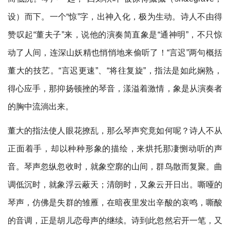
设）而下。一个“惊”字，出神入化，极为生动。诗人不由得
赞叹起“董夫子”来，说他的演奏简直象是“通神明”，不只惊
动了人间，连深山妖精也悄悄地来偷听了！“言迟”两句概括
董大的技艺。“言迟更速”、“将往复旋”，指法是如此娴熟，
得心应手，那抑扬顿挫的琴音，漾溢着激情，象是从演奏者
的胸中流淌出来。
董大的指法使人眼花撩乱，那么琴声究竟如何呢？诗人不从
正面着手，却以种种形象的描绘，来烘托那凄恻动听的声
音。琴声忽纵忽收时，就象空廓的山间，群鸟散而复聚。曲
调低沉时，就象浮云蔽天；清朗时，又象云开日出。嘶哑的
琴声，仿佛是失群的雏雁，在暗夜里发出辛酸的哀鸣，嘶酸
的音调，正是胡儿恋母声的继续。诗到此忽然宕开一笔，又