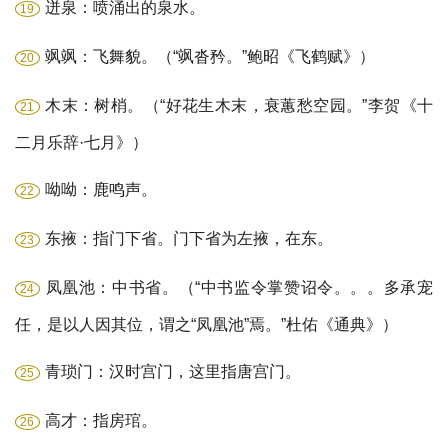
迸泉：喷涌出的泉水。
19
飒飒：飞舞貌。（“飒沓矜。”鲍昭《飞鹤赋》）
20
木末：树梢。（“好花生木末，衰蕙愁空园。”李贺《十
21
二月乐辞·七月》）
呦呦：鹿鸣声。
22
东掖：指门下省。门下省为左掖，在东。
23
凤凰池：中书省。（“中书监令掌赞诏令。。。多承宠
24
任，是以人因其位，谓之“凤凰池”焉。”杜佑《通典》）
青琐门：汉时宫门，这里指唐宫门。
25
高才：指房琯。
26