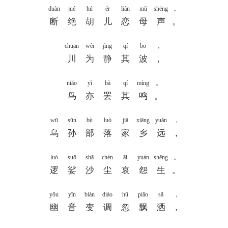
duàn
jué
hú
ér
liàn
mǔ
shēng
。
断
绝
胡
儿
恋
母
声
。
chuān
wèi
jìng
qí
bō
，
川
为
静
其
波
，
niǎo
yì
bà
qí
míng
。
鸟
亦
罢
其
鸣
。
wū
sūn
bù
luò
jiā
xiāng
yuǎn
，
乌
孙
部
落
家
乡
远
，
luó
suō
shā
chén
āi
yuàn
shēng
。
逻
娑
沙
尘
哀
怨
生
。
yōu
yīn
biàn
diào
hū
piāo
sǎ
，
幽
音
变
调
忽
飘
洒
，