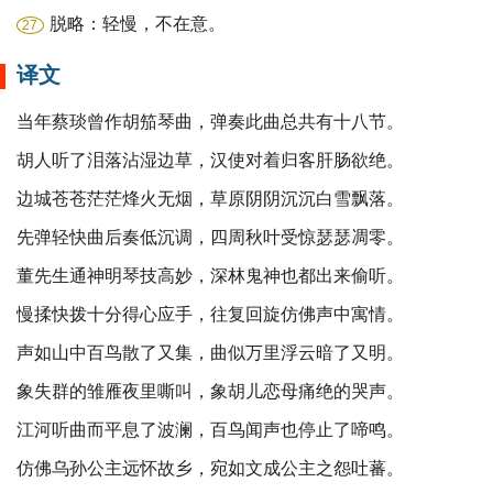
脱略：轻慢，不在意。
27
译文
当年蔡琰曾作胡笳琴曲，弹奏此曲总共有十八节。
胡人听了泪落沾湿边草，汉使对着归客肝肠欲绝。
边城苍苍茫茫烽火无烟，草原阴阴沉沉白雪飘落。
先弹轻快曲后奏低沉调，四周秋叶受惊瑟瑟凋零。
董先生通神明琴技高妙，深林鬼神也都出来偷听。
慢揉快拨十分得心应手，往复回旋仿佛声中寓情。
声如山中百鸟散了又集，曲似万里浮云暗了又明。
象失群的雏雁夜里嘶叫，象胡儿恋母痛绝的哭声。
江河听曲而平息了波澜，百鸟闻声也停止了啼鸣。
仿佛乌孙公主远怀故乡，宛如文成公主之怨吐蕃。