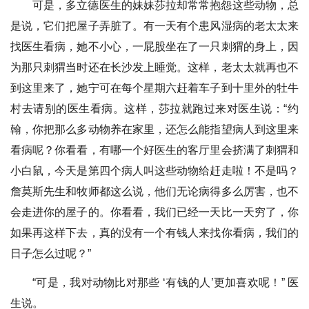
可是，多立德医生的妹妹莎拉却常常抱怨这些动物，总
是说，它们把屋子弄脏了。有一天有个患风湿病的老太太来
找医生看病，她不小心，一屁股坐在了一只刺猬的身上，因
为那只刺猬当时还在长沙发上睡觉。这样，老太太就再也不
到这里来了，她宁可在每个星期六赶着车子到十里外的牡牛
村去请别的医生看病。这样，莎拉就跑过来对医生说：“约
翰，你把那么多动物养在家里，还怎么能指望病人到这里来
看病呢？你看看，有哪一个好医生的客厅里会挤满了刺猬和
小白鼠，今天是第四个病人叫这些动物给赶走啦！不是吗？
詹莫斯先生和牧师都这么说，他们无论病得多么厉害，也不
会走进你的屋子的。你看看，我们已经一天比一天穷了，你
如果再这样下去，真的没有一个有钱人来找你看病，我们的
日子怎么过呢？”
“可是，我对动物比对那些 ‘有钱的人’更加喜欢呢！” 医
生说。