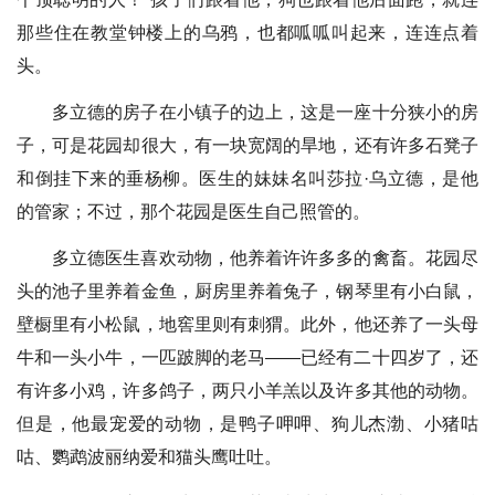
那些住在教堂钟楼上的乌鸦，也都呱呱叫起来，连连点着
头。
多立德的房子在小镇子的边上，这是一座十分狭小的房
子，可是花园却很大，有一块宽阔的旱地，还有许多石凳子
和倒挂下来的垂杨柳。医生的妹妹名叫莎拉·乌立德，是他
的管家；不过，那个花园是医生自己照管的。
多立德医生喜欢动物，他养着许许多多的禽畜。花园尽
头的池子里养着金鱼，厨房里养着兔子，钢琴里有小白鼠，
壁橱里有小松鼠，地窖里则有刺猬。此外，他还养了一头母
牛和一头小牛，一匹跛脚的老马——已经有二十四岁了，还
有许多小鸡，许多鸽子，两只小羊羔以及许多其他的动物。
但是，他最宠爱的动物，是鸭子呷呷、狗儿杰渤、小猪咕
咕、鹦鹉波丽纳爱和猫头鹰吐吐。