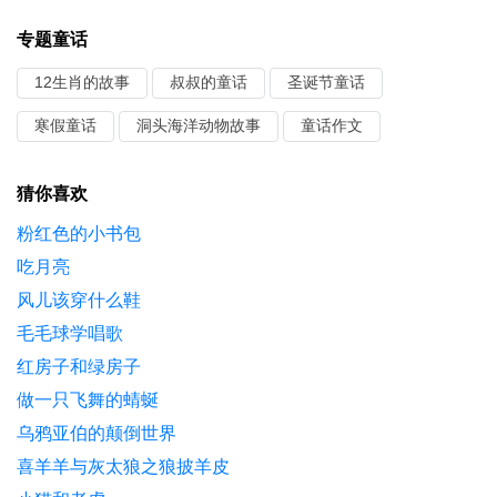
专题童话
12生肖的故事
叔叔的童话
圣诞节童话
寒假童话
洞头海洋动物故事
童话作文
猜你喜欢
粉红色的小书包
吃月亮
风儿该穿什么鞋
毛毛球学唱歌
红房子和绿房子
做一只飞舞的蜻蜒
乌鸦亚伯的颠倒世界
喜羊羊与灰太狼之狼披羊皮