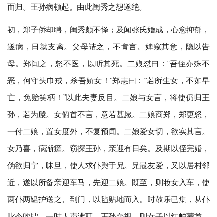
而归。王孙病顿起。由此闺秀之想遂绝。
初，郑子侨却聘，闺秀颇不怿；及闻张氏婚成，心愈抑郁，
遂病，日就支离。父母诘之，不肯言。婢窥其意，隐以告
母。郑闻之，怒不医，以听其死。二娘怼曰：“吾侄亦殊不
恶，何守头巾戒，杀吾娇女！”郑恚曰：“若所生女，不如早
亡，免贻笑柄！”以此夫妻反目。二娘与女言，将使仍归王
孙，若为媵。女俯首不言，意若甚愿。二娘商郑，郑更怒，
一付二娘，置女度外，不复预闻。二娘爱女切，欲实其言。
女乃喜，病渐瘥。窃探王孙，亲迎有日矣。及期以侄完婚，
伪欲归宁，昧旦，使人求仆舆于兄。兄最友爱，又以居村邻
近，遂以所备亲迎车马，先迎二娘。既至，则妆女入车，使
两仆两媪护送之。到门，以毡贴地而入。时鼓乐已集，从仆
叱令吹擂，一时人声沸聒。王孙奔视，则女子以红帕蒙首，