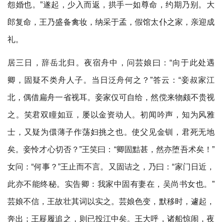
怨婚也。”遂起，少入而返，拱手一如尊命，约期乃别。大
郎复命，王乃盛备禽妆，纳采于孟，假馆太仆之家，亲迎成
礼。
居三日，辞岳北归。夜宿舟中，问芸娘曰：“向于此处遇
卿，固疑不类舟人子。当日泛舟何之？”答云：“妾叔家江
北，偶借扁舟一省视耳。妾家仅可自给，然傥来物颇不贵视
之。笑君双瞳如豆，屡以金资动人。初闻吟声，知为风雅
士，又疑为儇薄子作荡妇挑之也。使父见金钏，君死无地
矣。妾怜才心切否？”王笑曰：“卿固黠甚，然亦堕吾术矣！”
女问：“何事？”王止而不言。又固诘之，乃曰：“家门日近，
此亦不能终秘。实告卿：我家中固有妻在，吴尚书女也。”
芸娘不信，王故壮其词以实之。芸娘色变，默移时，遽起，
奔出；王屣履追之，则已投江中矣。王大呼，诸船惊闹，夜