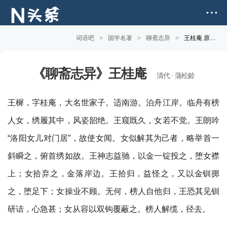
词语吧
>
国学名著
>
聊斋志异
>
王桂庵 原文版
《聊斋志异》王桂庵
清代 · 蒲松龄
王樨，字桂庵，大名世家子。适南游。泊舟江岸。临舟有榜
人女，绣履其中，风姿韶绝。王窥既久，女若不觉。王朗吟
“洛阳女儿对门居”，故使女闻。女似解其为己者，略举首一
斜瞬之，俯首绣如故。王神志益驰，以金一锭投之，堕女襟
上；女拾弃之，金落岸边。王拾归，益怪之，又以金钏掷
之，堕足下；女操业不顾。无何，榜人自他归，王恐其见钏
研诘，心急甚；女从容以双钩覆蔽之。榜人解缆，径去。