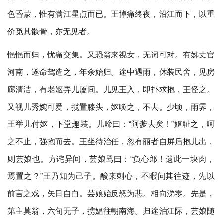
色昏蒙，惟有满江星点而已。王悼痛终夜，沿江而下，以重
价觅其骸骨，亦无见者。
悒悒而归，忧痛交集。又恐翁来视女，无词可对。有姊丈官
河南，遂命驾造之，年余始归。途中遇雨，休装民舍，见房
廊清洁，有老妪弄儿厦间。儿见王入，即扑求抱，王怪之。
又视儿秀婉可爱，揽置膝头，妪唤之，不去。少顷，雨霁，
王举儿付妪，下堂趣装。儿啼曰：“阿爹去矣！”妪耻之，呵
之不止，强抱而去。王坐待治任，忽有丽者自屏后抱儿出，
则芸娘也。方诧异间，芸娘骂曰：“负心郎！遗此一块肉，
焉置之？”王乃知为己子。酸来刺心，不暇问其往迹，先以
前言之戏，矢日自白。芸娘始反怒为悲。相向涕零。先是，
第主莫翁，六旬无子，携媪往朝南海。归途泊江际，芸娘随