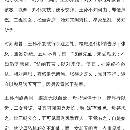
骇极，欲奔；郑仆夹扶，便令交拜。王孙不知何由，即便拜
讫。二媪扶女，径坐青庐，始知其闺秀也。举家皇乱，莫知
所为。
时渐濒暮，王孙不复敢行亲迎之礼。桂庵遣仆以情告张；张
怒，遂欲断绝。五可不肯，曰：“彼虽先至，未受雁采；不
如仍使亲迎。”父纳其言，以对来使。使归，桂庵终不敢
从。相对筹思，喜怒俱无所施。张待之既久，知其不行，遂
亦以舆马送五可至，因另设青帐于别室。
王孙周旋两间，蹀踱无以自处。母乃调停于中，使序行以
齿，二女皆诺。及五可闻闺秀差长，称“姊”有难色。母甚虑
之。比三朝公会，五可见闺秀风致宜人，不觉右之，自是始
定。然父母恐其积久不相能，而二女却无间言，衣履易着，