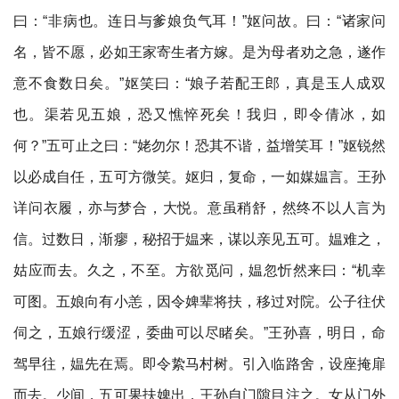
曰：“非病也。连日与爹娘负气耳！”妪问故。曰：“诸家问
名，皆不愿，必如王家寄生者方嫁。是为母者劝之急，遂作
意不食数日矣。”妪笑曰：“娘子若配王郎，真是玉人成双
也。渠若见五娘，恐又憔悴死矣！我归，即令倩冰，如
何？”五可止之曰：“姥勿尔！恐其不谐，益增笑耳！”妪锐然
以必成自任，五可方微笑。妪归，复命，一如媒媪言。王孙
详问衣履，亦与梦合，大悦。意虽稍舒，然终不以人言为
信。过数日，渐瘳，秘招于媪来，谋以亲见五可。媪难之，
姑应而去。久之，不至。方欲觅问，媪忽忻然来曰：“机幸
可图。五娘向有小恙，因令婢辈将扶，移过对院。公子往伏
伺之，五娘行缓涩，委曲可以尽睹矣。”王孙喜，明日，命
驾早往，媪先在焉。即令絷马村树。引入临路舍，设座掩扉
而去。少间，五可果扶婢出，王孙自门隙目注之。女从门外