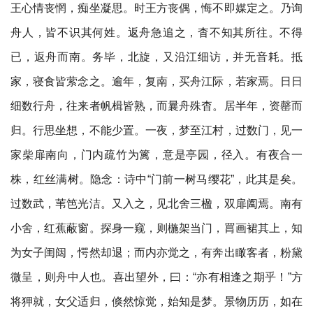
王心情丧惘，痴坐凝思。时王方丧偶，悔不即媒定之。乃询
舟人，皆不识其何姓。返舟急追之，杳不知其所往。不得
已，返舟而南。务毕，北旋，又沿江细访，并无音耗。抵
家，寝食皆萦念之。逾年，复南，买舟江际，若家焉。日日
细数行舟，往来者帆楫皆熟，而曩舟殊杳。居半年，资罄而
归。行思坐想，不能少置。一夜，梦至江村，过数门，见一
家柴扉南向，门内疏竹为篱，意是亭园，径入。有夜合一
株，红丝满树。隐念：诗中“门前一树马缨花”，此其是矣。
过数武，苇笆光洁。又入之，见北舍三楹，双扉阖焉。南有
小舍，红蕉蔽窗。探身一窥，则椸架当门，罥画裙其上，知
为女子闺闼，愕然却退；而内亦觉之，有奔出瞰客者，粉黛
微呈，则舟中人也。喜出望外，曰：“亦有相逢之期乎！”方
将狎就，女父适归，倏然惊觉，始知是梦。景物历历，如在