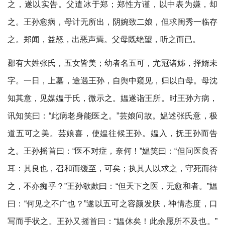
之，遂以实告。父遣冰于郑；郑性方谨，以中表为嫌，却
之。王孙愈病，母计无所出，阴婉致二娘，但求闺秀一临存
之。郑闻，益怒，出恶声焉。父母既绝望，听之而已。
郡有大姓张氏，五女皆美；幼者名五可，尤冠诸姊，择婿未
字。一日，上墓，途遇王孙，自舆中窥见，归以白母。母沈
知其意，见媒媪于氏，微示之。媪遂诣王所。时王孙方病，
讯知笑曰：“此病老身能医之。”芸娘问故。媪述张氏意，极
道五可之美。芸娘喜，使媪往候王孙。媪入，抚王孙而告
之。王孙摇首曰：“医不对症，奈何！”媪笑曰：“但问医良否
耳：其良也，召和而缓至，可矣；执其人以求之，守死而待
之，不亦痴乎？”王孙欷歔曰：“但天下之医，无愈和者。”媪
曰：“何见之不广也？”遂以五可之容颜发肤，神情态度，口
写而手状之。王孙又摇首曰：“媪休矣！此余愿所不及也。”