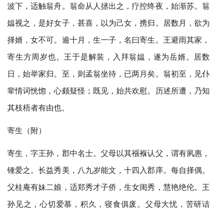
波下，适触翁舟。翁命从人拯出之，疗控终夜，始渐苏。翁
媪视之，是好女子，甚喜，以为己女，携归。居数月，欲为
择婿，女不可。逾十月，生一子，名曰寄生。王避雨其家，
寄生方周岁也。王于是解装，入拜翁媪，遂为岳婿。居数
日，始举家归。至，则孟翁坐待，已两月矣。翁初至，见仆
辈情词恍惚，心颇疑怪；既见，始共欢慰。历述所遭，乃知
其枝梧者有由也。
寄生（附）
寄生，字王孙，郡中名士。父母以其襁褓认父，谓有夙惠，
锺爱之。长益秀美，八九岁能文，十四入郡庠。每自择偶。
父桂庵有妹二娘，适郑秀才子侨，生女闺秀，慧艳绝伦。王
孙见之，心切爱慕，积久，寝食俱废。父母大忧，苦研诘