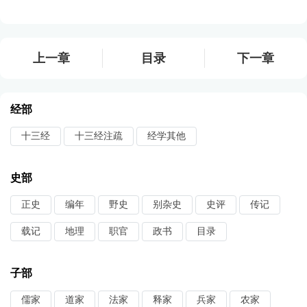
上一章
目录
下一章
经部
十三经
十三经注疏
经学其他
史部
正史
编年
野史
别杂史
史评
传记
载记
地理
职官
政书
目录
子部
儒家
道家
法家
释家
兵家
农家