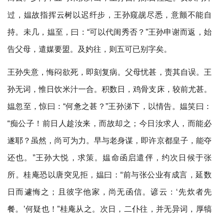
过，媪故指挥云树以迟纤步，王孙窥觇尽悉，意颤不能自
持。未几，媪至，曰：“可以代闺秀否？”王孙申谢而返，始
告父母，遣媒要盟。及妁往，则五可已别字矣。
王孙失意，悔闷欲死，即刻复病。父母忧甚，责其自误。王
孙无词，惟日饮米汁一合。积数日，鸡骨支床，较前尤甚。
媪忽至，惊曰：“何惫之甚？”王孙涕下，以情告。媪笑曰：
“痴公子！前日人趁汝来，而故却之；今日汝求人，而能必
遂耶？虽然，尚可为力。早与老身谋，即许京都皇子，能夺
还也。”王孙大悦，求策。媪命函启遣伻，约次日候于张
所。桂庵恐以唐突见拒，媪曰：“前与张公业有成言，延数
日而遽悔之；且彼字他家，尚无函信。谚云：‘先炊者先
餐。’何疑也！”桂庵从之。次日，二仆往，并无异词，厚犒