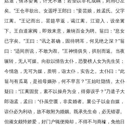
姑退，倩冰委禽，计无不遂；若望以非礼成耦，则用心左
矣。”王仓卒欲出。女遥呼王郎曰：“妾芸娘，姓孟氏。父字
江蓠。”王记而出。罢筵早返，谒江蓠。江迎入，设坐篱
下。王自道家阀，即致来意，兼纳百金为聘。翁曰：“息女
已字矣。”王曰：“讯之甚确，固待聘耳，何见绝之深？”翁
曰：“适间所说，不敢为诳。”王神情俱失，拱别而返。当夜
辗转，无人可媒。向欲以情告太仆，恐娶榜人女为先生笑；
今情急，无可为媒，质明，诣太仆，实告之。太仆曰：“此
翁与有瓜葛，是祖母嫡孙，何不早言？”王始吐隐情。太仆
疑曰：“江蓠固贫，素不以操舟为业，得毋误乎？”乃遣子大
郎诣孟，孟曰：“仆虽空匮，非卖婚者。曩公子以金自媒，
谅仆必为利动，故不敢附为婚姻。既承先生命，必无错谬。
但顽女颇恃娇爱，好门户辄便拗却，不得不与商榷，免他日