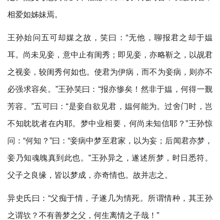
相爱如姊妹焉。
王孙始问五可却媒之故，笑曰：“无他，聊报君之却于媪
耳。尚未见妾，意中止有闺秀；即见妾，亦略靳之，以觇君
之视妾，较闺秀何如也。使君为伊病，而不为妾病，则亦不
必强求容矣。”王孙笑曰：“报亦惨矣！然非于媪，何得一觐
芳容。”五可曰：“是妾自欲见君，媪何能为。过舍门时，岂
不知眈眈者在内耶。梦中业相要，何尚未知信耶？”王孙惊
问：“何知？”曰：“妾病中梦至君家，以为妄；后闻君亦梦，
妾乃知魂魄真到此也。”王孙异之，遂述所梦，时日悉符。
父子之良缘，皆以梦成，亦奇情也。故并志之。
异史氏曰：“父痴于情，子遂几为情死。所谓情种，其王孙
之谓欤？不有善梦之父，何生离情之子哉！”