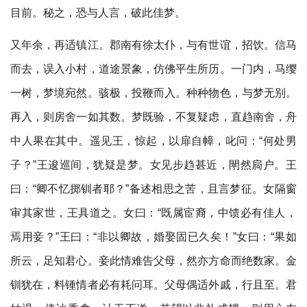
目前。秘之，恐与人言，破此佳梦。
又年余，再适镇江。郡南有徐太仆，与有世谊，招饮。信马
而去，误入小村，道途景象，仿佛平生所历。一门内，马缨
一树，梦境宛然。骇极，投鞭而入。种种物色，与梦无别。
再入，则房舍一如其数。梦既验，不复疑虑，直趋南舍，舟
中人果在其中。遥见王，惊起，以扉自幛，叱问：“何处男
子？”王逡巡间，犹疑是梦。女见步趋甚近，閛然扃户。王
曰：“卿不忆掷钏者耶？”备述相思之苦，且言梦征。女隔窗
审其家世，王具道之。女曰：“既属宦裔，中馈必有佳人，
焉用妾？”王曰：“非以卿故，婚娶固已久矣！”女曰：“果如
所云，足知君心。妾此情难告父母，然亦方命而绝数家。金
钏犹在，料锺情者必有耗问耳。父母偶适外戚，行且至。君