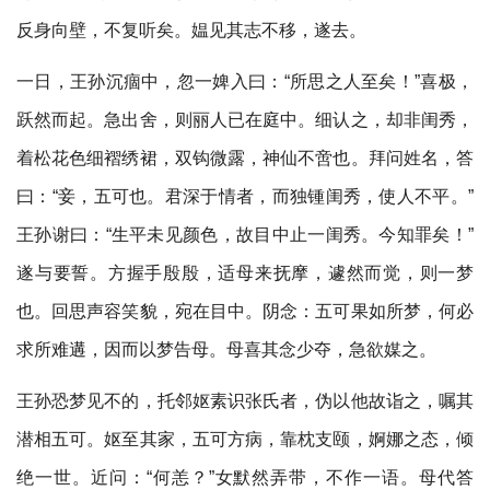
反身向壁，不复听矣。媪见其志不移，遂去。
一日，王孙沉痼中，忽一婢入曰：“所思之人至矣！”喜极，
跃然而起。急出舍，则丽人已在庭中。细认之，却非闺秀，
着松花色细褶绣裙，双钩微露，神仙不啻也。拜问姓名，答
曰：“妾，五可也。君深于情者，而独锺闺秀，使人不平。”
王孙谢曰：“生平未见颜色，故目中止一闺秀。今知罪矣！”
遂与要誓。方握手殷殷，适母来抚摩，遽然而觉，则一梦
也。回思声容笑貌，宛在目中。阴念：五可果如所梦，何必
求所难遘，因而以梦告母。母喜其念少夺，急欲媒之。
王孙恐梦见不的，托邻妪素识张氏者，伪以他故诣之，嘱其
潜相五可。妪至其家，五可方病，靠枕支颐，婀娜之态，倾
绝一世。近问：“何恙？”女默然弄带，不作一语。母代答