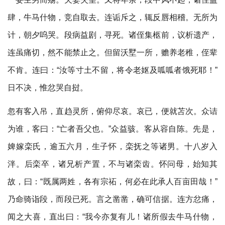
肆，牛马什物，竞自取去。连诟斥之，辄反唇相稽。无所为
计，朝夕呜哭。段病益剧，寻死。诸侄集柩前，议析遗产，
连虽痛切，然不能禁止之。但留沃墅一所，赡养老稚，侄辈
不肯。连曰：“汝等寸土不留，将令老妪及呱呱者饿死耶！”
日不决，惟忿哭自挝。
忽有客入吊，直趋灵所，俯仰尽哀。哀已，便就苫次。众诘
为谁，客曰：“亡者吾父也。”众益骇。客从容自陈。先是，
婢嫁栾氏，逾五六月，生子怀，栾抚之等诸男。十八岁入
泮。后栾卒，诸兄析产置，不与诸栾齿。怀问母，始知其
故，曰：“既属两姓，各有宗祏，何必在此承人百亩田哉！”
乃命骑诣段，而段已死。言之凿凿，确可信据。连方忿痛，
闻之大喜，直出曰：“我今亦复有儿！诸所假去牛马什物，