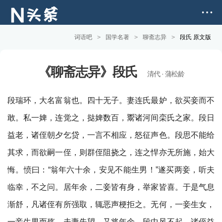
词语吧
>
国学名著
>
聊斋志异
>
段氏 原文版
《聊斋志异》段氏
清代 · 蒲松龄
段瑞环，大名富翁也。四十无子。妻连氏最妒，欲买妾而不
敢。私一婢，连觉之，挞婢数百，鬻诸河间栾氏之家。段日
益老，诸侄朝夕乞贷，一言不相应，怒征声色。段思不能给
其求，而欲嗣一侄，则群侄阻挠之，连之悍亦无所施，始大
悔。愤曰：“翁年六十余，安见不能生男！”遂买两妾，听夫
临幸，不之问。居年余，二妾皆有身，举家皆喜。于是气息
渐舒，凡诸侄有所强取，辄恶声梗拒之。无何，一妾生女，
一妾生男而殇。夫妻失望。又将年余，段中风不起，诸侄益