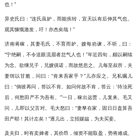
也！”
异史氏曰：“连氏虽妒，而能疾转，宜天以有后伸其气也。
观其慷慨激发，吁！亦杰矣哉！”
济南蒋稼，其妻毛氏，不育而妒。嫂每劝谏，不听，曰：
“宁绝嗣，不令送眼流眉者忿气人也！”年近四旬，颇以嗣续
为念。欲继兄子，兄嫂俱诺，而故悠忽之。儿每至叔所，夫
妻饵以甘脆，问曰：“肯来吾家乎？”儿亦应之。兄私嘱儿
曰：“倘彼再问，答以不肯。如问何故不肯，答云：‘待汝死
后，何愁田产不为吾有。’”一日，稼出远贾，儿复来。毛又
问，儿即以父言对。毛大怒曰：“妻孥在家，固日日盘算吾
田产耶！其计左矣！”逐儿出，立招媒媪，为夫买妾。
及夫归，时有卖婢者，其价昂，倾资不能取盈，势将难成。