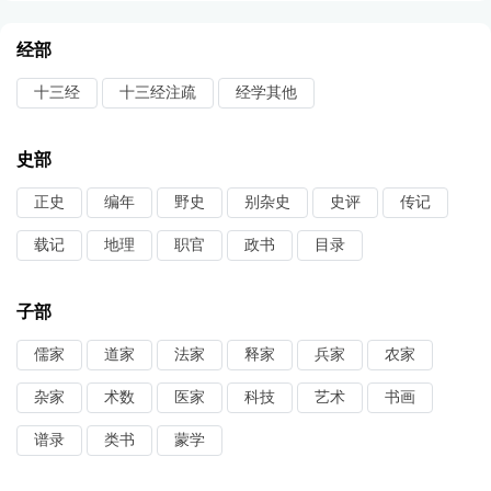
经部
十三经
十三经注疏
经学其他
史部
正史
编年
野史
别杂史
史评
传记
载记
地理
职官
政书
目录
子部
儒家
道家
法家
释家
兵家
农家
杂家
术数
医家
科技
艺术
书画
谱录
类书
蒙学