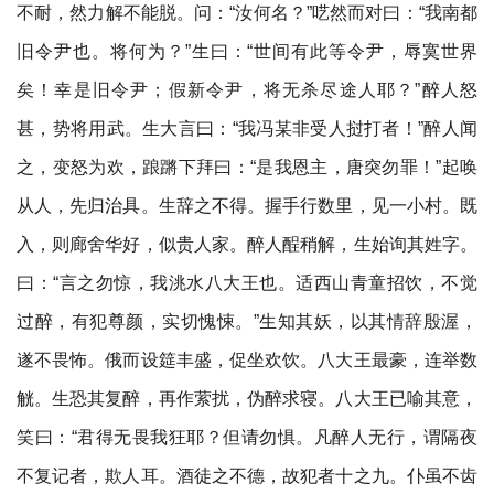
不耐，然力解不能脱。问：“汝何名？”呓然而对曰：“我南都
旧令尹也。将何为？”生曰：“世间有此等令尹，辱寞世界
矣！幸是旧令尹；假新令尹，将无杀尽途人耶？”醉人怒
甚，势将用武。生大言曰：“我冯某非受人挝打者！”醉人闻
之，变怒为欢，踉蹡下拜曰：“是我恩主，唐突勿罪！”起唤
从人，先归治具。生辞之不得。握手行数里，见一小村。既
入，则廊舍华好，似贵人家。醉人酲稍解，生始询其姓字。
曰：“言之勿惊，我洮水八大王也。适西山青童招饮，不觉
过醉，有犯尊颜，实切愧悚。”生知其妖，以其情辞殷渥，
遂不畏怖。俄而设筵丰盛，促坐欢饮。八大王最豪，连举数
觥。生恐其复醉，再作萦扰，伪醉求寝。八大王已喻其意，
笑曰：“君得无畏我狂耶？但请勿惧。凡醉人无行，谓隔夜
不复记者，欺人耳。酒徒之不德，故犯者十之九。仆虽不齿