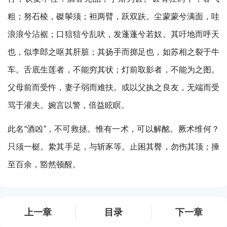
粗；努石棱，磔鬡须；袒两臂，跃双趺。尘蒙蒙兮满面，哇
浪浪兮沾裾；口狺狺兮乱吠，发蓬蓬兮若奴。其吁地而呼天
也，似李郎之呕其肝脏；其扬手而掷足也，如苏相之裂于牛
车。舌底生莲者，不能穷其状；灯前取影者，不能为之图。
父母前而受忤，妻子弱而难扶。或以父执之良友，无端而受
骂于灌夫。婉言以警，倍益眩瞑。
此名“酒凶”，不可救拯。惟有一术，可以解酩。厥术维何？
只须一梃。絷其手足，与斩豕等。止困其臀，勿伤其顶；捶
至百余，豁然顿醒。
上一章
目录
下一章