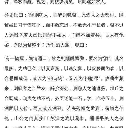
臂，痛极而醒。视之，则核块消矣。后此遂如常人。
异史氏曰：“醒则犹人，而醉则犹鳖，此酒人之大都也。顾
鳖虽日习于酒狂乎，而不敢忘恩，不敢无礼于长者，鳖不过
人远哉？若夫己氏则醒不如人，而醉不如鳖矣。古人有龟
鉴，盍以为鳖鉴乎？乃作‘酒人赋’。赋曰：
‘有一物焉，陶情适口；饮之则醺醺腾腾，厥名为“酒”。其名
最多，为功已久：以宴嘉宾，以速父舅，以促膝而为欢，以
合卺而成偶；或以为“钓诗钩”，又以为“扫愁帚”。故曲生频
来，则骚客之金兰友；醉乡深处，则愁人之逋逃薮。糟丘之
台既成，鸱夷之功不朽。齐臣遂能一石，学士亦称五斗。则
酒固以人传，而人或以酒丑。若夫落帽之孟嘉，荷锸之伯
伦，山公之倒其接，彭泽之漉以葛巾。酣眠乎美人之侧