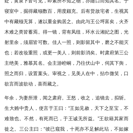
处，黄泉下皆可见，即素所不知之物，亦随口而知其名。于
寝室中，掘得藏镪数百，用度颇充。后有货故宅者，生视其
中有藏镪无算，遂以重金购居之。由此与王公埒富矣，火齐
木难之类皆蓄焉。得一镜，背有凤纽，环水云湘妃之图，光
射里余，须眉皆可数。佳人一照，则影留其中，磨之不能灭
也；若改妆重照，或更一美人，则前影消矣。时肃府第三公
主绝美，雅慕其名。会主游崆峒，乃往伏山中，伺其下舆，
照之而归，设置案头。审视之，见美人在中，拈巾微笑，口
欲言而波欲动，喜而藏之。
年余，为妻所泄，闻之肃府。王怒，收之，追镜去，拟斩。
生大贿中贵人，使言于王曰：“王如见赦，天下之至宝，不
难致也。不然，有死而已，于王诚无所益。”王欲籍其家而
徙之。三公主曰：“彼已窥我，十死亦不足解此玷，不如嫁