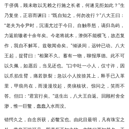
于侪偶，顾未敢以无赖之行施之长者，何遂见拒如此？”生
乃复坐，正容而谏曰：“既自知之，何勿改行？”八大王曰：
“老夫为令尹时，沉湎尤过于今日。自触帝怒，谪归岛屿，
力返前辙者十余年矣。今老将就木，潦倒不能横飞，故态复
作，我自不解耳。兹敬闻命矣。”倾谈间，远钟已动。八大
王起，捉臂曰：“相聚不久。蓄有一物，聊报厚德。此不可
以久佩，如愿后，当见还也。”口中吐一小人，仅寸许，因
以爪掐生臂，痛若肤裂；急以小人按捺其上，释手已入革
里，甲痕尚在，而漫漫坟起，类痰核状。惊问之，笑而不
答。但曰：“君宜行矣。”送生出，八大王自返。回顾村舍全
渺，惟一巨鳖，蠢蠢入水而没。
错愕久之，自念所获，必鳖宝也。由此目最明，凡有珠宝之