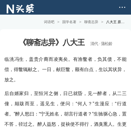
词语吧
>
国学名著
>
聊斋志异
>
八大王 原文版
《聊斋志异》八大王
清代 · 蒲松龄
临洮冯生，盖贵介裔而凌夷矣。有渔鳖者，负其债，不能
偿，得鳖辄献之。一日，献巨鳖，额有白点，生以其状异，
放之。
后自婿家归，至恒河之侧，日已就昏，见一醉者，从二三
僮，颠跋而至，遥见生，便问：“何人？”生漫应：“行道
者。”醉人怒曰：“宁无姓名，胡言行道者？”生驰驱心急，置
不答，径过之。醉人益怒，捉袂使不得行，酒臭熏人。生更