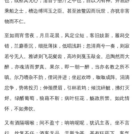
也，或察其无心；濡首于墨汁之中也，自以为有神。井底卧
乘船之士，槽边缚珥玉之臣。甚至效鳖囚而玩世，亦犹非害
物而不仁。
至如雨宵雪夜，月旦花晨，风定尘短，客旧妓新，履舄交
错，兰麝香沉，细批薄抹，低唱浅斟；忽清商兮一奏，则寂
若兮无人。雅谑则飞花粲齿，高吟则戛玉敲金。总陶然而大
醉，亦魂清而梦真。果尔，即一朝一醉，当亦名教之所不
嗔。尔乃嘈杂不韵，俚词并进；坐起欢哗，呶呶成阵。涓滴
忿争，势将投刃；伸颈攒眉，引杯若鸩；倾沈碎觥，拂灯灭
烬。绿醑葡萄，狼藉不靳；病叶狂花，觞政所禁。如此情
怀，不如弗饮。
又有酒隔咽喉；间不盈寸；呐呐呢呢，犹讥主吝。坐不言
行，饮复不任：酒客无品，于斯为甚。甚有狂药下，客气