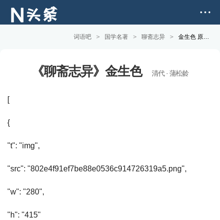
词语吧
>
国学名著
>
聊斋志异
>
金生色 原文版
《聊斋志异》金生色
清代 · 蒲松龄
[
{
"t": "img",
"src": "802e4f91ef7be88e0536c914726319a5.png",
"w": "280",
"h": "415"