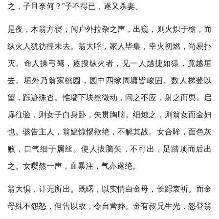
之，子且奈何？”子不得已，遂又杀妻。
是夜，木翁方寝，闻户外拉杂之声，出窥，则火炽于檐，而
纵火人犹彷徨未去。翁大呼，家人毕集，幸火初燃，尚易扑
灭。命人操弓驽，逐搜纵火者，见一人趫捷如猿，竟越垣
去。垣外乃翁家桃园，园中四缭周墉皆峻固。数人梯登以
望，踪迹殊杳。惟墙下块然微动，问之不应，射之而耎。启
扉往验，则女子白身卧，矢贯胸脑。细烛之，则翁女而金妇
也。骇告主人，翁媪惊惕欲绝，不解其故。女合眸，面色灰
败，口气细于属丝。使人拔脑矢，不可出，足踏顶而后出
之。女嘤然一声，血暴注，气亦遂绝。
翁大惧，计无所出。既曙，以实情白金母，长跽哀祈。而金
母殊不怨怒，但告以故，令自营葬。金有叔兄生光，怒登翁