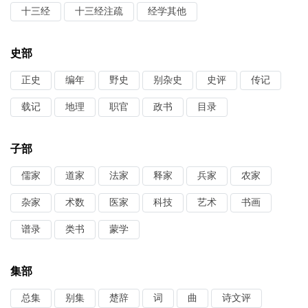
十三经
十三经注疏
经学其他
史部
正史
编年
野史
别杂史
史评
传记
载记
地理
职官
政书
目录
子部
儒家
道家
法家
释家
兵家
农家
杂家
术数
医家
科技
艺术
书画
谱录
类书
蒙学
集部
总集
别集
楚辞
词
曲
诗文评