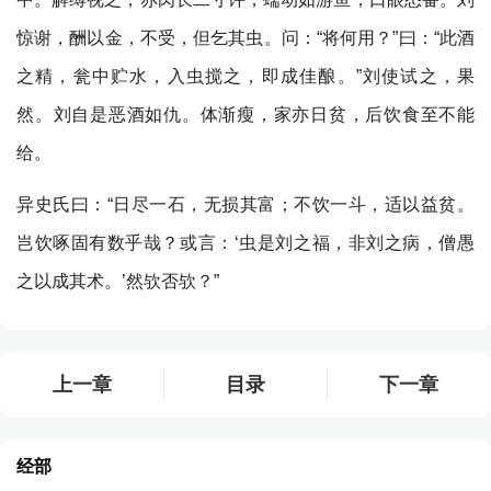
惊谢，酬以金，不受，但乞其虫。问：“将何用？”曰：“此酒
之精，瓮中贮水，入虫搅之，即成佳酿。”刘使试之，果
然。刘自是恶酒如仇。体渐瘦，家亦日贫，后饮食至不能
给。
异史氏曰：“日尽一石，无损其富；不饮一斗，适以益贫。
岂饮啄固有数乎哉？或言：‘虫是刘之福，非刘之病，僧愚
之以成其术。’然欤否欤？”
上一章
目录
下一章
经部