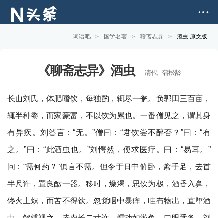
词语吧
>
国学名著
>
聊斋志异
>
酒虫 原文版
《聊斋志异》酒虫
清代 · 蒲松龄
长山刘氏，体肥嗜饮，每独酌，辄尽一瓮。负郭田三百亩，
辄半种黍，而家豪富，不以饮为累也。一番僧见之，谓其身
有异疾。刘答言：“无。”僧曰：“君饮尝不醉否？”曰：“有
之。”曰：“此酒虫也。”刘愕然，便求医疗。曰：“易耳。”
问：“需何药？”俱言不需。但令于日中俯卧，絷手足，去首
半尺许，置良酝一器。移时，燥渴，思饮为极，酒香入鼻，
馋火上炽，而苦不得饮。忽觉咽中暴痒，哇有物出，直堕酒
中。解缚视之，赤肉长二寸许，蠕动如游鱼，口眼悉备。刘