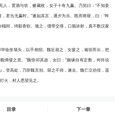
无人，置酒与饮，赌藏枚，女子十有九赢。乃笑曰：“不知妾
，君当无赢时。”遂如其言，通夕为乐。既而将寝，曰：“昨
布榻间，绮縠香软。顷之，缓带交偎，口脂浓射，真不数汉家
郎华妆坐墙头，以手相招。魏近就之，女援之，逾垣而出，把
载绸缪之意。”魏惊叩其故，女曰：“姻缘自有定数，何待说
山，登高处，乃辞魏言别。留之不得，遂去。魏伫立彷徨，遥
灯火，村人悉望见之。
目录
下一章