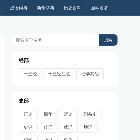
典
汉语词典
新华字典
历史百科
国学名著
历史上的今天
周公解梦
古今语录
儿童故事
经部
十三经
十三经注疏
经学其他
史部
正史
编年
野史
别杂史
史评
传记
载记
地理