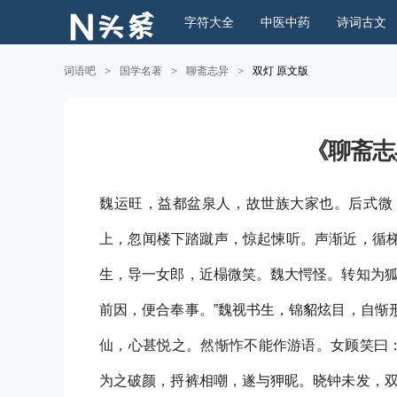
字符大全
中医中药
诗词古文
词语吧
>
国学名著
>
聊斋志异
>
双灯 原文版
《聊斋志
魏运旺，益都盆泉人，故世族大家也。后式微
上，忽闻楼下踏蹴声，惊起悚听。声渐近，循
生，导一女郎，近榻微笑。魏大愕怪。转知为狐
前因，便合奉事。”魏视书生，锦貂炫目，自惭
仙，心甚悦之。然惭怍不能作游语。女顾笑曰：
为之破颜，捋裤相嘲，遂与狎昵。晓钟未发，双