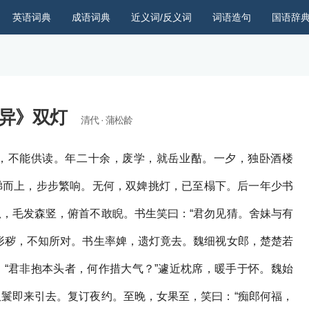
英语词典
成语词典
近义词/反义词
词语造句
国语辞
异》双灯
清代 · 蒲松龄
，不能供读。年二十余，废学，就岳业酤。一夕，独卧酒楼
梯而上，步步繁响。无何，双婢挑灯，已至榻下。后一年少书
，毛发森竖，俯首不敢睨。书生笑曰：“君勿见猜。舍妹与有
形秽，不知所对。书生率婢，遗灯竟去。魏细视女郎，楚楚若
“君非抱本头者，何作措大气？”遽近枕席，暖手于怀。魏始
鬟即来引去。复订夜约。至晚，女果至，笑曰：“痴郎何福，