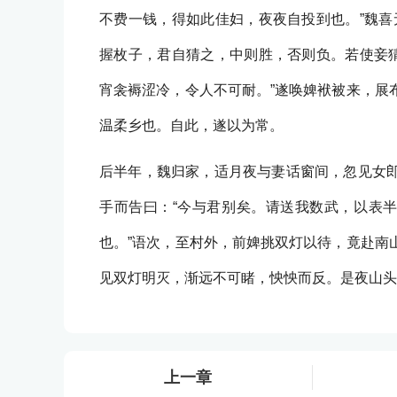
不费一钱，得如此佳妇，夜夜自投到也。”魏喜
握枚子，君自猜之，中则胜，否则负。若使妾猜
宵衾褥涩冷，令人不可耐。”遂唤婢袱被来，展
温柔乡也。自此，遂以为常。
后半年，魏归家，适月夜与妻话窗间，忽见女
手而告曰：“今与君别矣。请送我数武，以表半
也。”语次，至村外，前婢挑双灯以待，竟赴南
见双灯明灭，渐远不可睹，怏怏而反。是夜山头
上一章