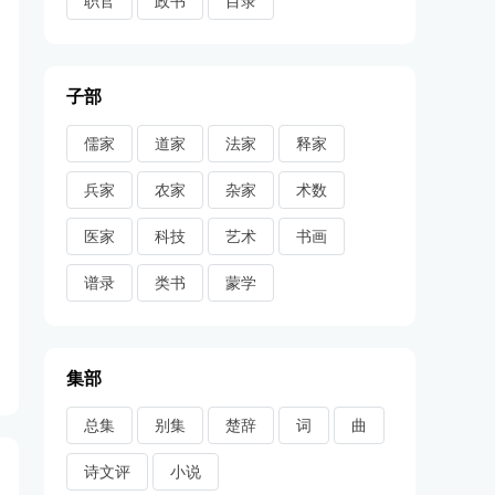
职官
政书
目录
子部
儒家
道家
法家
释家
兵家
农家
杂家
术数
医家
科技
艺术
书画
谱录
类书
蒙学
集部
总集
别集
楚辞
词
曲
诗文评
小说