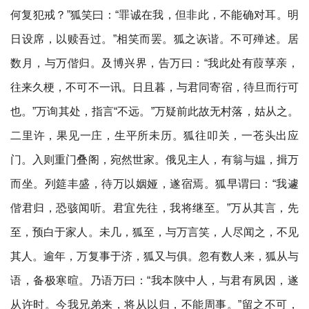
何复犯戒？”狐笑曰：“罪诚在我，但非此，不能确对耳。明
日设席，以赎吾过。”相笑而罢。狐之诙谐。不可殚述。居
数月，与万偕归。及博兴界，告万曰：“我此处有葭莩亲，
往来久梗，不可不一讯。日且暮，与君同寄宿，待旦而行可
也。”万询其处，指言“不远。”万疑前此故无村落，姑从之。
二里许，果见一庄，生平所未历。狐往叩关，一苍头出应
门。入则重门叠阁，宛然世家。俄见主人，有翁与媪，揖万
而坐。列筵丰盛，待万以姻娅，遂宿焉。狐早谓曰：“我遽
偕君归，恐骇闻听。君宜先往，我将继至。”万从其言，先
至，预白于家人。未几，狐至，与万言笑，人尽闻之，不见
其人。逾年，万复事于济，狐又与俱。忽有数人来，狐从与
语，备极寒暄。乃语万曰：“我本陕中人，与君有夙因，遂
从许时。今我兄弟来，将从以归，不能周事。”留之不可，