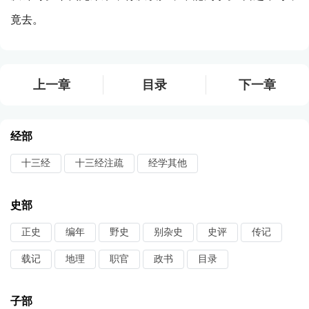
竟去。
上一章
目录
下一章
经部
十三经
十三经注疏
经学其他
史部
正史
编年
野史
别杂史
史评
传记
载记
地理
职官
政书
目录
子部