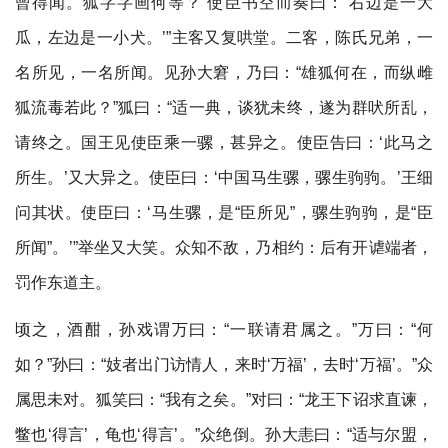
曾得闻。狐字字画何等？’使臣书空而奏曰：‘右边是一大
瓜，左边是一小犬。’”主客又复哄堂。二客，陈氏兄弟，一
名所见，一名所闻。见孙大窘，乃曰：“雄狐何在，而纵雌
狐流毒若此？”狐曰：“适一典，谈犹未终，遂为群吠所乱，
请终之。国王见使臣乘一骡，甚异之。使臣告曰：‘此马之
所生。’又大异之。使臣曰：‘中国马生骡，骡生驹驹。’王细
问其状。使臣曰：‘马生骡，是“臣所见”，骡生驹驹，是“臣
所闻”。’”举坐又大笑。众知不敌，乃相约：后有开谑端者，
罚作东道主。
顷之，酒酣，孙戏谓万曰：“一联请君属之。”万曰：“何
如？”孙曰：“妓者出门访情人，来时‘万福’，去时‘万福’。”众
属思未对。狐笑曰：“我有之矣。”对曰：“龙王下诏求直谏，
鳖也‘得言’，龟也‘得言’。”众绝倒。孙大恚曰：“适与尔盟，