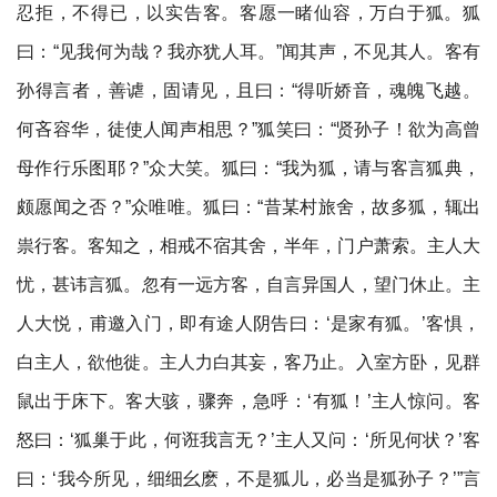
忍拒，不得已，以实告客。客愿一睹仙容，万白于狐。狐
曰：“见我何为哉？我亦犹人耳。”闻其声，不见其人。客有
孙得言者，善谑，固请见，且曰：“得听娇音，魂魄飞越。
何吝容华，徒使人闻声相思？”狐笑曰：“贤孙子！欲为高曾
母作行乐图耶？”众大笑。狐曰：“我为狐，请与客言狐典，
颇愿闻之否？”众唯唯。狐曰：“昔某村旅舍，故多狐，辄出
祟行客。客知之，相戒不宿其舍，半年，门户萧索。主人大
忧，甚讳言狐。忽有一远方客，自言异国人，望门休止。主
人大悦，甫邀入门，即有途人阴告曰：‘是家有狐。’客惧，
白主人，欲他徙。主人力白其妄，客乃止。入室方卧，见群
鼠出于床下。客大骇，骤奔，急呼：‘有狐！’主人惊问。客
怒曰：‘狐巢于此，何诳我言无？’主人又问：‘所见何状？’客
曰：‘我今所见，细细幺麽，不是狐儿，必当是狐孙子？’”言