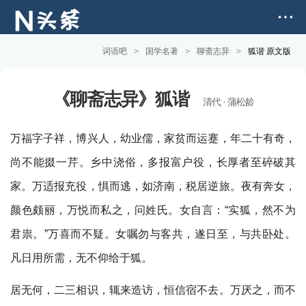
词语吧
>
国学名著
>
聊斋志异
>
狐谐 原文版
《聊斋志异》狐谐
清代 · 蒲松龄
万福字子祥，博兴人，幼业儒，家贫而运蹇，年二十有奇，
尚不能掇一芹。乡中浇俗，多报富户役，长厚者至碎破其
家。万适报充役，惧而逃，如济南，税居逆旅。夜有奔女，
颜色颇丽，万悦而私之，问姓氏。女自言：“实狐，然不为
君祟。”万喜而不疑。女嘱勿与客共，遂日至，与共卧处。
凡日用所需，无不仰给于狐。
居无何，二三相识，辄来造访，恒信宿不去。万厌之，而不