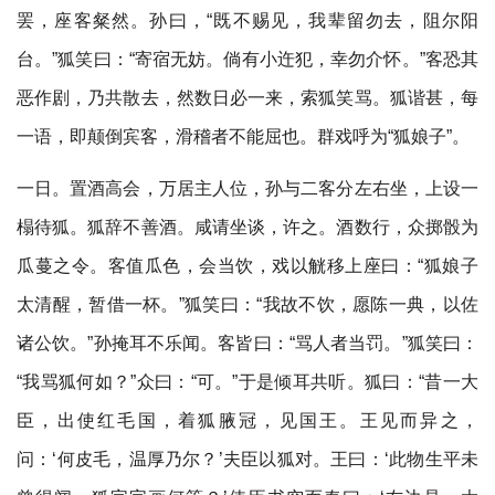
罢，座客粲然。孙曰，“既不赐见，我辈留勿去，阻尔阳
台。”狐笑曰：“寄宿无妨。倘有小迕犯，幸勿介怀。”客恐其
恶作剧，乃共散去，然数日必一来，索狐笑骂。狐谐甚，每
一语，即颠倒宾客，滑稽者不能屈也。群戏呼为“狐娘子”。
一日。置酒高会，万居主人位，孙与二客分左右坐，上设一
榻待狐。狐辞不善酒。咸请坐谈，许之。酒数行，众掷骰为
瓜蔓之令。客值瓜色，会当饮，戏以觥移上座曰：“狐娘子
太清醒，暂借一杯。”狐笑曰：“我故不饮，愿陈一典，以佐
诸公饮。”孙掩耳不乐闻。客皆曰：“骂人者当罚。”狐笑曰：
“我骂狐何如？”众曰：“可。”于是倾耳共听。狐曰：“昔一大
臣，出使红毛国，着狐腋冠，见国王。王见而异之，
问：‘何皮毛，温厚乃尔？’夫臣以狐对。王曰：‘此物生平未