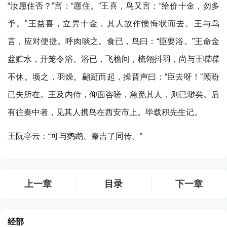
“汝愿住否？”言：“愿住。”王喜，鸟又言：“给价十金，勿多
予。”王益喜，立畀十金，其人故作懊悔状而去。王与鸟
言，应对便捷。呼肉啖之。食已，鸟曰：“臣要浴。”王命金
盆贮水，开笼令浴。浴已，飞檐间，梳翎抖羽，尚与王喋喋
不休。顷之，羽燥。翩跹而起，操晋声曰：“臣去呀！”顾盼
已失所在。王及内侍，仰面咨嗟，急觅其人，则已渺矣。后
有往秦中者，见其人携鸟在西安市上。毕载积先生记。
王阮亭云：“可与鹦鹉、秦吉了同传。”
上一章
目录
下一章
经部