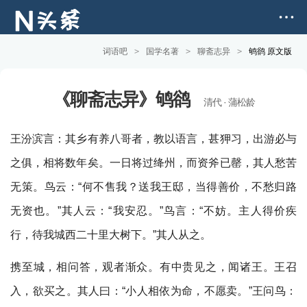
词语吧
>
国学名著
>
聊斋志异
>
鸲鹆 原文版
《聊斋志异》鸲鹆
清代 · 蒲松龄
王汾滨言：其乡有养八哥者，教以语言，甚狎习，出游必与
之俱，相将数年矣。一日将过绛州，而资斧已罄，其人愁苦
无策。鸟云：“何不售我？送我王邸，当得善价，不愁归路
无资也。”其人云：“我安忍。”鸟言：“不妨。主人得价疾
行，待我城西二十里大树下。”其人从之。
携至城，相问答，观者渐众。有中贵见之，闻诸王。王召
入，欲买之。其人曰：“小人相依为命，不愿卖。”王问鸟：