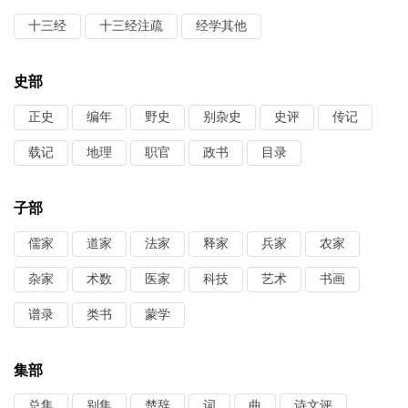
十三经
十三经注疏
经学其他
史部
正史
编年
野史
别杂史
史评
传记
载记
地理
职官
政书
目录
子部
儒家
道家
法家
释家
兵家
农家
杂家
术数
医家
科技
艺术
书画
谱录
类书
蒙学
集部
总集
别集
楚辞
词
曲
诗文评