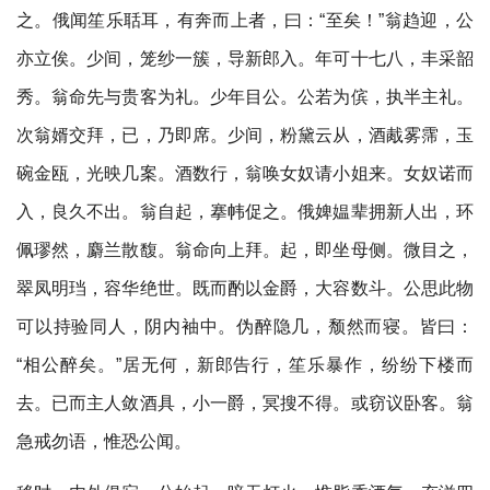
之。俄闻笙乐聒耳，有奔而上者，曰：“至矣！”翁趋迎，公
亦立俟。少间，笼纱一簇，导新郎入。年可十七八，丰采韶
秀。翁命先与贵客为礼。少年目公。公若为傧，执半主礼。
次翁婿交拜，已，乃即席。少间，粉黛云从，酒胾雾霈，玉
碗金瓯，光映几案。酒数行，翁唤女奴请小姐来。女奴诺而
入，良久不出。翁自起，搴帏促之。俄婢媪辈拥新人出，环
佩璆然，麝兰散馥。翁命向上拜。起，即坐母侧。微目之，
翠凤明珰，容华绝世。既而酌以金爵，大容数斗。公思此物
可以持验同人，阴内袖中。伪醉隐几，颓然而寝。皆曰：
“相公醉矣。”居无何，新郎告行，笙乐暴作，纷纷下楼而
去。已而主人敛酒具，小一爵，冥搜不得。或窃议卧客。翁
急戒勿语，惟恐公闻。