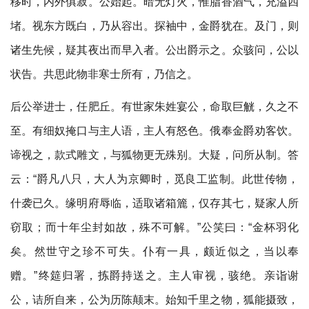
移时，内外俱寂。公始起。暗无灯火，惟脂香酒气，充溢四
堵。视东方既白，乃从容出。探袖中，金爵犹在。及门，则
诸生先候，疑其夜出而早入者。公出爵示之。众骇问，公以
状告。共思此物非寒士所有，乃信之。
后公举进士，任肥丘。有世家朱姓宴公，命取巨觥，久之不
至。有细奴掩口与主人语，主人有怒色。俄奉金爵劝客饮。
谛视之，款式雕文，与狐物更无殊别。大疑，问所从制。答
云：“爵凡八只，大人为京卿时，觅良工监制。此世传物，
什袭已久。缘明府辱临，适取诸箱簏，仅存其七，疑家人所
窃取；而十年尘封如故，殊不可解。”公笑曰：“金杯羽化
矣。然世守之珍不可失。仆有一具，颇近似之，当以奉
赠。”终筵归署，拣爵持送之。主人审视，骇绝。亲诣谢
公，诘所自来，公为历陈颠末。始知千里之物，狐能摄致，