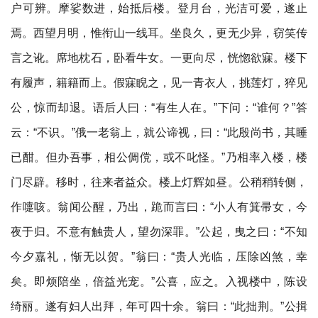
户可辨。摩娑数进，始抵后楼。登月台，光洁可爱，遂止
焉。西望月明，惟衔山一线耳。坐良久，更无少异，窃笑传
言之讹。席地枕石，卧看牛女。一更向尽，恍惚欲寐。楼下
有履声，籍籍而上。假寐睨之，见一青衣人，挑莲灯，猝见
公，惊而却退。语后人曰：“有生人在。”下问：“谁何？”答
云：“不识。”俄一老翁上，就公谛视，曰：“此殷尚书，其睡
已酣。但办吾事，相公倜傥，或不叱怪。”乃相率入楼，楼
门尽辟。移时，往来者益众。楼上灯辉如昼。公稍稍转侧，
作嚏咳。翁闻公醒，乃出，跪而言曰：“小人有箕帚女，今
夜于归。不意有触贵人，望勿深罪。”公起，曳之曰：“不知
今夕嘉礼，惭无以贺。”翁曰：“贵人光临，压除凶煞，幸
矣。即烦陪坐，倍益光宠。”公喜，应之。入视楼中，陈设
绮丽。遂有妇人出拜，年可四十余。翁曰：“此拙荆。”公揖