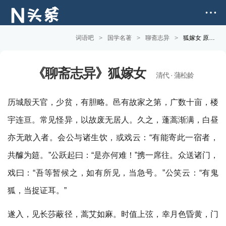
词语吧
>
国学名著
>
聊斋志异
>
狐嫁女 原文版
《聊斋志异》狐嫁女
清代 · 蒲松龄
历城殷天官，少贫，有胆略。邑有故家之第，广数十亩，楼
宇连亘。常见怪异，以故废无居人。久之，蓬蒿渐满，白昼
亦无敢入者。会公与诸生饮，或戏云：“有能寄此一宿者，
共醵为筵。”公跃起曰：“是亦何难！”携一席往。众送诸门，
戏曰：“吾等暂候之，如有所见，当急号。”公笑云：“有鬼
狐，当捉证耳。”
遂入，见长莎蔽径，蒿艾如麻。时值上弦，幸月色昏黄，门