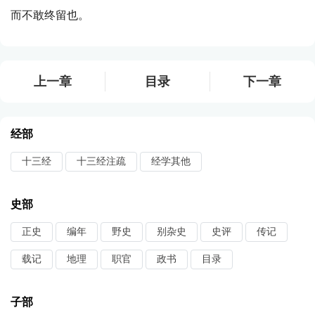
而不敢终留也。
上一章
目录
下一章
经部
十三经
十三经注疏
经学其他
史部
正史
编年
野史
别杂史
史评
传记
载记
地理
职官
政书
目录
子部